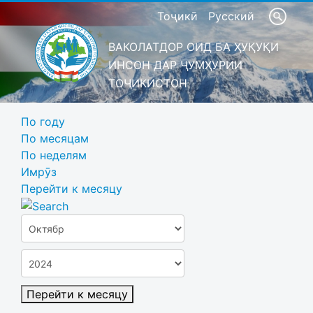
Тоҷикӣ
Русский
ВАКОЛАТДОР ОИД БА ҲУҚУҚИ
ИНСОН ДАР ҶУМҲУРИИ
ТОҶИКИСТОН
По году
По месяцам
По неделям
Имрӯз
Перейти к месяцу
Перейти к месяцу