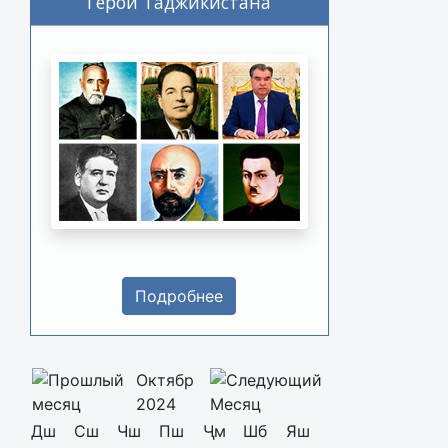
Герои Таджикистана
Подробнее
Октябр
2024
Дш
Сш
Чш
Пш
Ҷм
Шб
Яш