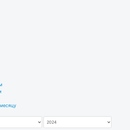
м
м
 месяцу