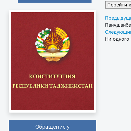
Перейти 
Предыдущи
Панҷшанбе
Следующий
Ни одного 
Обращение у