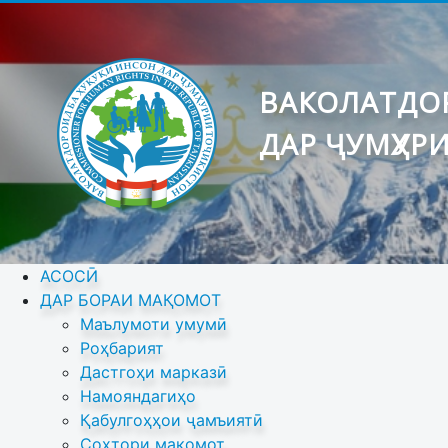
ВАКОЛАТДОР
ДАР ҶУМҲУР
АСОСӢ
ДАР БОРАИ МАҚОМОТ
Маълумоти умумӣ
Роҳбарият
Дастгоҳи марказӣ
Намояндагиҳо
Қабулгоҳҳои ҷамъиятӣ
Сохтори мақомот