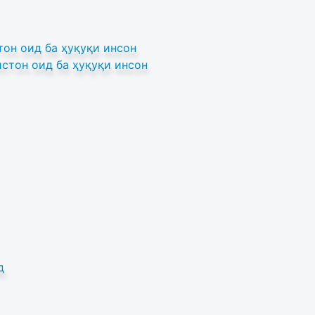
он оид ба ҳуқуқи инсон
стон оид ба ҳуқуқи инсон
д