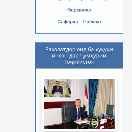
Фармонҳо
Сафарҳо
Паёмҳо
Ваколатдор оид ба ҳуқуқи
инсон дар Ҷумҳурии
Тоҷикистон