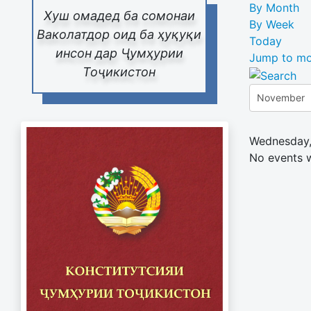
By Month
Хуш омадед ба сомонаи
By Week
Ваколатдор оид ба ҳуқуқи
Today
инсон дар Ҷумҳурии
Jump to mo
Тоҷикистон
Wednesday,
No events 