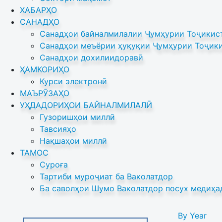
ХАБАРҲО
САНАДҲО
Санадҳои байналмилалии Ҷумҳурии Тоҷикист
Санадҳои меъёрии ҳуқуқии Ҷумҳурии Тоҷики
Санадҳои дохилиидоравӣ
ҲАМКОРИҲО
Курси электронӣ
МАЪРӮЗАҲО
УҲДАДОРИҲОИ БАЙНАЛМИЛАЛӢ
Гузоришҳои миллӣ
Тавсияҳо
Нақшаҳои миллӣ
ТАМОС
Суроға
Тартиби муроҷиат ба Ваколатдор
Ба саволҳои Шумо Ваколатдор посух медиҳа
By Year