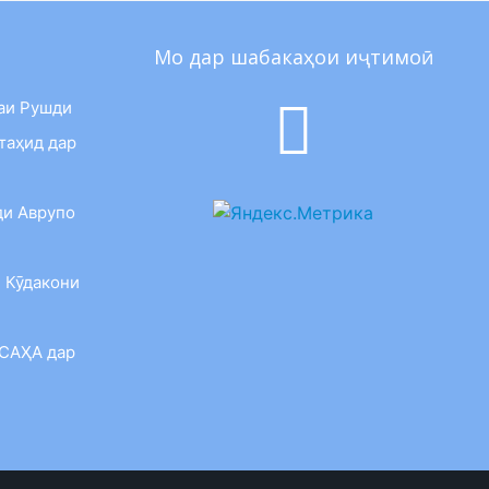
Мо дар шабакаҳои иҷтимоӣ
аи Рушди
таҳид дар
ди Аврупо
 Кӯдакони
 САҲА дар