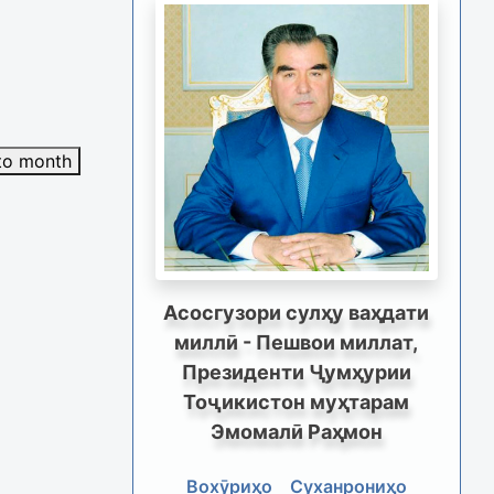
to month
Асосгузори сулҳу ваҳдати
миллӣ - Пешвои миллат,
Президенти Ҷумҳурии
Тоҷикистон муҳтарам
Эмомалӣ Раҳмон
Вохӯриҳо
Суханрониҳо