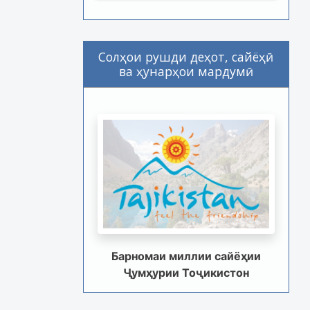
Солҳои рушди деҳот, сайёҳӣ
ва ҳунарҳои мардумӣ
Барномаи миллии сайёҳии
Ҷумҳурии Тоҷикистон