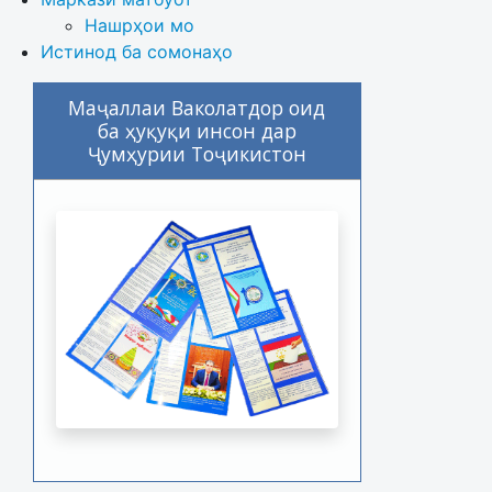
Нашрҳои мо
Истинод ба сомонаҳо
Маҷаллаи Ваколатдор оид
ба ҳуқуқи инсон дар
Ҷумҳурии Тоҷикистон