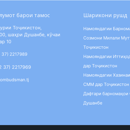
лумот барои тамос
Шарикони рушд
урии Тоҷикистон,
Намояндагии Барном
00, шаҳри Душанбе, кӯчаи
Созмони Милали Мут
ар 10
Тоҷикистон
 37) 2217989
Намояндагии Иттиҳо
дар Тоҷикистон
2 37) 2217969
Намояндагии Хазинаи
ombudsman.tj
СММ дар Тоҷикистон
Дафтари барномаҳои
Душанбе