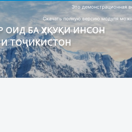
Это демонстрационная в
Скачать полную версию модуля можно
 ОИД БА ҲУҚУҚИ ИНСОН
Барои шахсони сустбин
ИИ ТОҶИКИСТОН