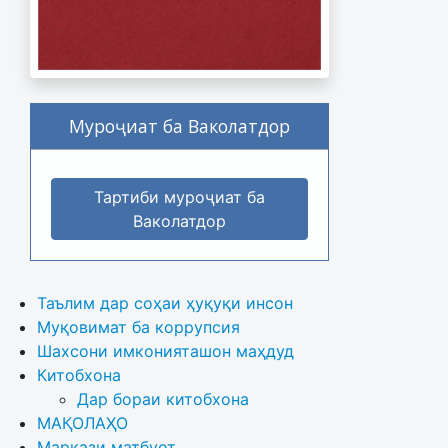
Муроҷиат ба Ваколатдор
Тартиби муроҷиат ба
Ваколатдор
Таълим дар соҳаи ҳуқуқи инсон
Муқовимат ба коррупсия
Шахсони имконияташон маҳдуд
Китобхона
Дар бораи китобхона 
МАҚОЛАҲО
Маркази матбуот