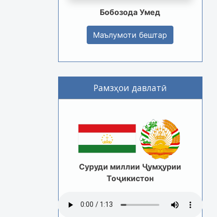
Бобозода Умед
Маълумоти бештар
Рамзҳои давлатӣ
Суруди миллии Ҷумҳурии
Тоҷикистон