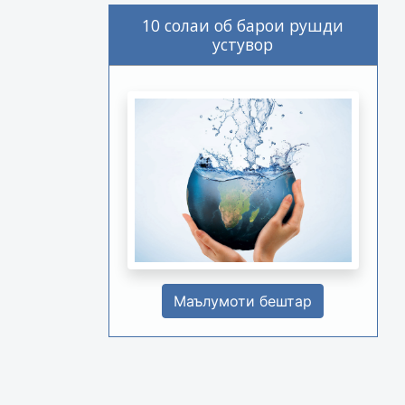
10 солаи об барои рушди
устувор
Маълумоти бештар