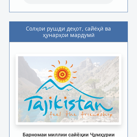
Солҳои рушди деҳот, сайёҳӣ ва
ҳунарҳои мардумӣ
Барномаи миллии сайёҳии Ҷумҳурии