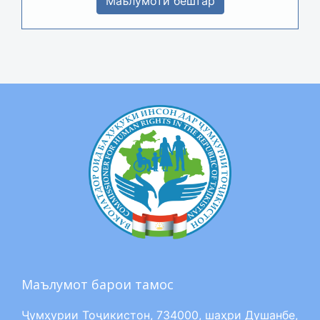
Маълумоти бештар
Маълумот барои тамос
Ҷумҳурии Тоҷикистон, 734000, шаҳри Душанбе,