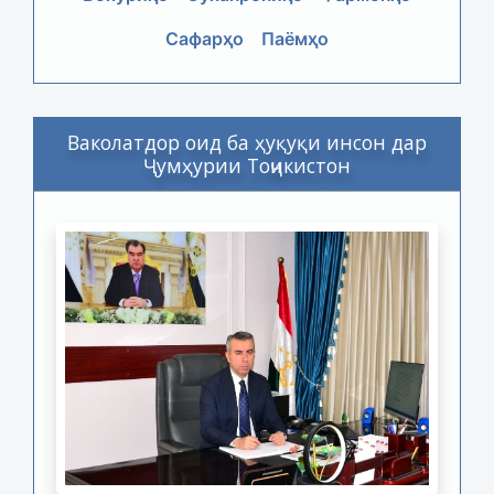
Сафарҳо
Паёмҳо
Ваколатдор оид ба ҳуқуқи инсон дар
Ҷумҳурии Тоҷикистон