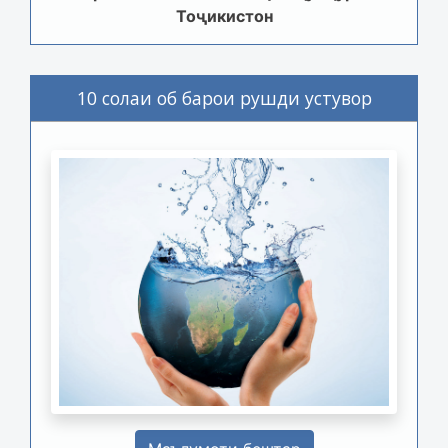
Тоҷикистон
10 солаи об барои рушди устувор