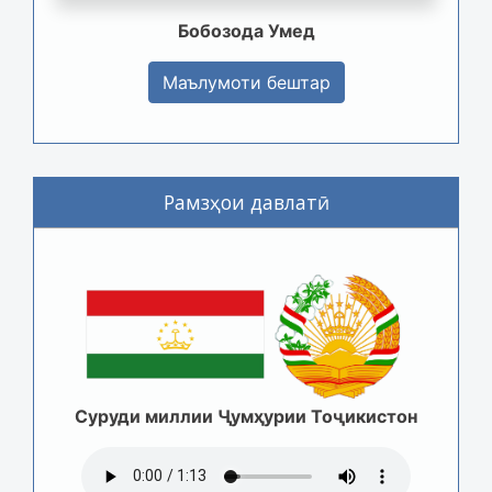
Бобозода Умед
Маълумоти бештар
Рамзҳои давлатӣ
Суруди миллии Ҷумҳурии Тоҷикистон