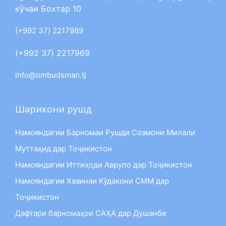
кӯчаи Бохтар 10
(+992 37) 2217989
(+992 37) 2217969
info@ombudsman.tj
Шарикони рушд
Намояндагии Барномаи Рушди Созмони Милали
Муттаҳид дар Тоҷикистон
Намояндагии Иттиҳоди Аврупо дар Тоҷикистон
Намояндагии Хазинаи Кӯдакони СММ дар
Тоҷикистон
Дафтари барномаҳои САҲА дар Душанбе