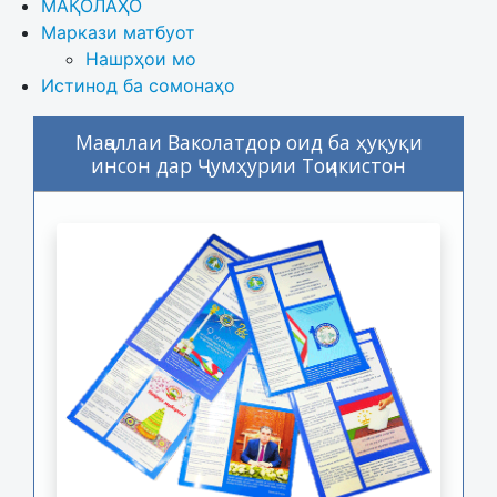
МАҚОЛАҲО
Маркази матбуот
Нашрҳои мо
Истинод ба сомонаҳо
Маҷаллаи Ваколатдор оид ба ҳуқуқи
инсон дар Ҷумҳурии Тоҷикистон