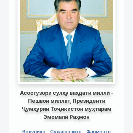
Асосгузори сулҳу ваҳдати миллӣ -
Пешвои миллат, Президенти
Ҷумҳурии Тоҷикистон муҳтарам
Эмомалӣ Раҳмон
Вохӯриҳо
Суханрониҳо
Фармонҳо