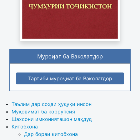
Муроҷиат ба Ваколатдор
Тартиби муроҷиат ба Ваколатдор
Таълим дар соҳаи ҳуқуқи инсон
Муқовимат ба коррупсия
Шахсони имконияташон маҳдуд
Китобхона
Дар бораи китобхона 