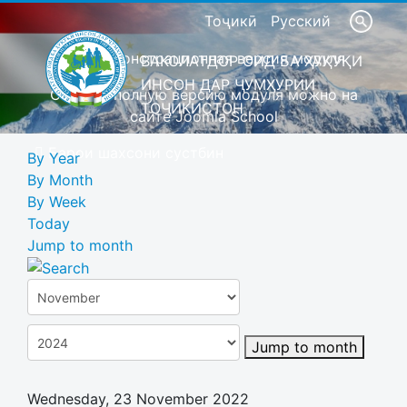
Тоҷикӣ
Русский
Это демонстрационная версия модуля
ВАКОЛАТДОР ОИД БА ҲУҚУҚИ
ИНСОН ДАР ҶУМҲУРИИ
Скачать полную версию модуля можно на
ТОҶИКИСТОН
сайте Joomla School
Барои шахсони сустбин
By Year
By Month
By Week
Today
Jump to month
Jump to month
Wednesday, 23 November 2022