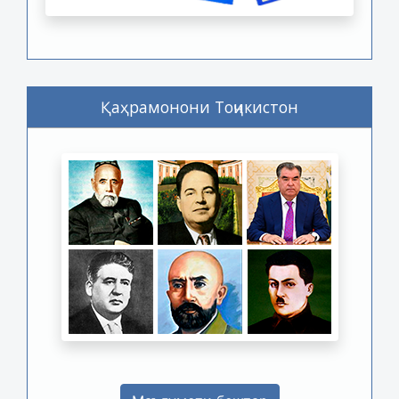
Қаҳрамонони Тоҷикистон