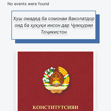
No events were found
Хуш омадед ба сомонаи Ваколатдор
оид ба ҳуқуқи инсон дар Ҷумҳурии
Тоҷикистон