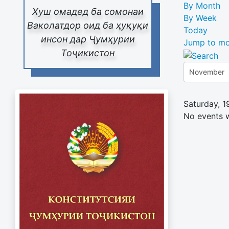
By Month
Хуш омадед ба сомонаи
By Week
Ваколатдор оид ба ҳуқуқи
Today
инсон дар Ҷумҳурии
Jump to mo
Тоҷикистон
Saturday, 
No events 