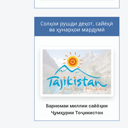
Солҳои рушди деҳот, сайёҳӣ
ва ҳунарҳои мардумӣ
Барномаи миллии сайёҳии
Ҷумҳурии Тоҷикистон