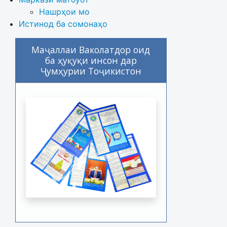
Нашрҳои мо
Истинод ба сомонаҳо
Маҷаллаи Ваколатдор оид
ба ҳуқуқи инсон дар
Ҷумҳурии Тоҷикистон