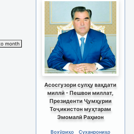
to month
Асосгузори сулҳу ваҳдати
миллӣ - Пешвои миллат,
Президенти Ҷумҳурии
Тоҷикистон муҳтарам
Эмомалӣ Раҳмон
Вохӯриҳо
Суханрониҳо