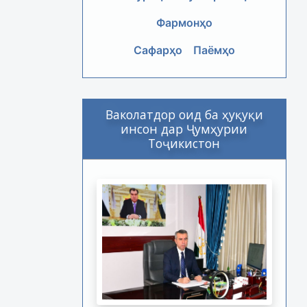
Фармонҳо
Сафарҳо
Паёмҳо
Ваколатдор оид ба ҳуқуқи
инсон дар Ҷумҳурии
Тоҷикистон