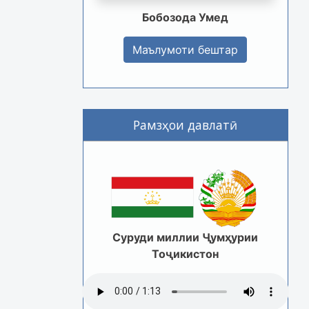
Бобозода Умед
Маълумоти бештар
Рамзҳои давлатӣ
Суруди миллии Ҷумҳурии
Тоҷикистон