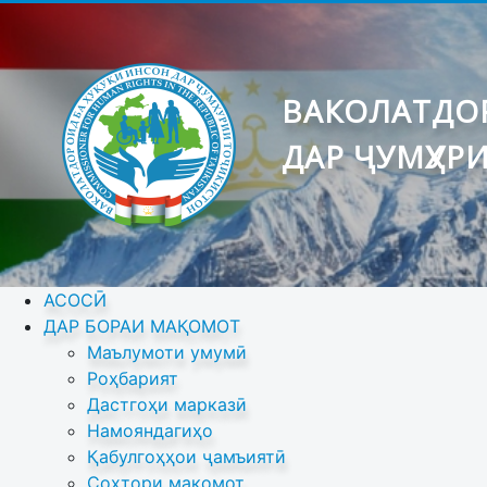
ВАКОЛАТДОР
ДАР ҶУМҲУР
АСОСӢ
ДАР БОРАИ МАҚОМОТ
Маълумоти умумӣ
Роҳбарият
Дастгоҳи марказӣ
Намояндагиҳо
Қабулгоҳҳои ҷамъиятӣ
Сохтори мақомот