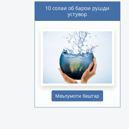
10 солаи об барои рушди
устувор
Маълумоти бештар