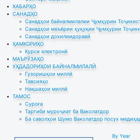
ХАБАРҲО
САНАДҲО
Санадҳои байналмилалии Ҷумҳурии Тоҷикист
Санадҳои меъёрии ҳуқуқии Ҷумҳурии Тоҷики
Санадҳои дохилиидоравӣ
ҲАМКОРИҲО
Курси электронӣ
МАЪРӮЗАҲО
УҲДАДОРИҲОИ БАЙНАЛМИЛАЛӢ
Гузоришҳои миллӣ
Тавсияҳо
Нақшаҳои миллӣ
ТАМОС
Суроға
Тартиби муроҷиат ба Ваколатдор
Ба саволҳои Шумо Ваколатдор посух медиҳа
By Year