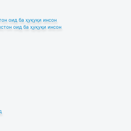
он оид ба ҳуқуқи инсон
стон оид ба ҳуқуқи инсон
д