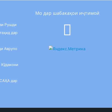
Мо дар шабакаҳои иҷтимоӣ
аи Рушди
таҳид дар
ди Аврупо
 Кӯдакони
 САҲА дар