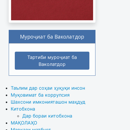
Муроҷиат ба Ваколатдор
Тартиби муроҷиат ба
Ваколатдор
Таълим дар соҳаи ҳуқуқи инсон
Муқовимат ба коррупсия
Шахсони имконияташон маҳдуд
Китобхона
Дар бораи китобхона 
МАҚОЛАҲО
Маркази матбуот