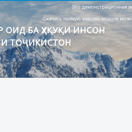
Это демонстрационная в
Скачать полную версию модуля можно
 ОИД БА ҲУҚУҚИ ИНСОН
Барои шахсони сустбин
ИИ ТОҶИКИСТОН