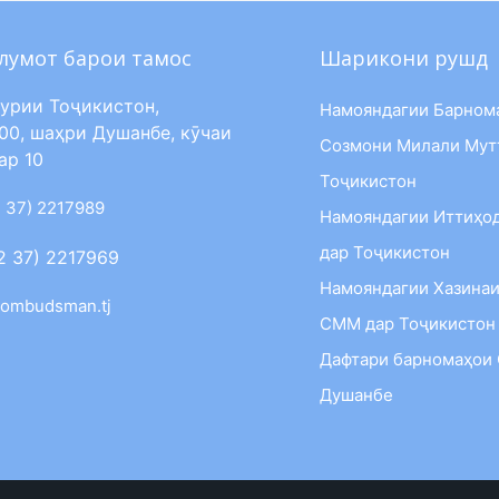
лумот барои тамос
Шарикони рушд
урии Тоҷикистон,
Намояндагии Барном
00, шаҳри Душанбе, кӯчаи
Созмони Милали Мут
ар 10
Тоҷикистон
 37) 2217989
Намояндагии Иттиҳо
дар Тоҷикистон
2 37) 2217969
Намояндагии Хазинаи
ombudsman.tj
СММ дар Тоҷикистон
Дафтари барномаҳои
Душанбе