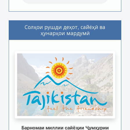
Солҳои рушди деҳот, сайёҳӣ ва
ҳунарҳои мардумӣ
Барномаи миллии сайёҳии Ҷумҳурии