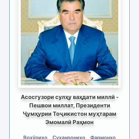
Асосгузори сулҳу ваҳдати миллӣ -
Пешвои миллат, Президенти
Ҷумҳурии Тоҷикистон муҳтарам
Эмомалӣ Раҳмон
Вохӯриҳо
Суханрониҳо
Фармонҳо