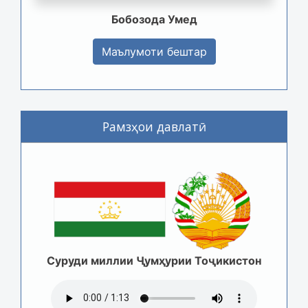
Бобозода Умед
Маълумоти бештар
Рамзҳои давлатӣ
Суруди миллии Ҷумҳурии Тоҷикистон