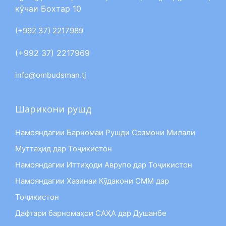
кӯчаи Бохтар 10
(+992 37) 2217989
(+992 37) 2217969
info@ombudsman.tj
Шарикони рушд
Намояндагии Барномаи Рушди Созмони Милали
Муттаҳид дар Тоҷикистон
Намояндагии Иттиҳоди Аврупо дар Тоҷикистон
Намояндагии Хазинаи Кӯдакони СММ дар
Тоҷикистон
Дафтари барномаҳои САҲА дар Душанбе