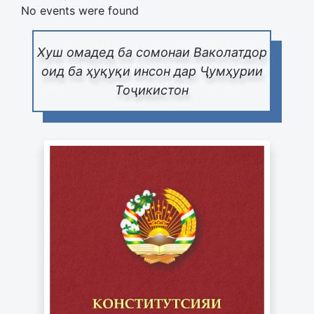
No events were found
Хуш омадед ба сомонаи Ваколатдор
оид ба ҳуқуқи инсон дар Ҷумҳурии
Тоҷикистон