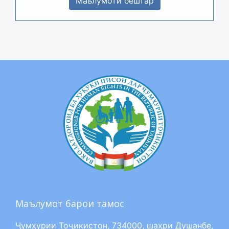
Маълумоти бештар
Маълумот барои тамос
Ҷумҳурии Тоҷикистон, 734000, шаҳри Душанбе,