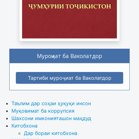
Муроҷиат ба Ваколатдор
Тартиби муроҷиат ба Ваколатдор
Таълим дар соҳаи ҳуқуқи инсон
Муқовимат ба коррупсия
Шахсони имконияташон маҳдуд
Китобхона
Дар бораи китобхона 