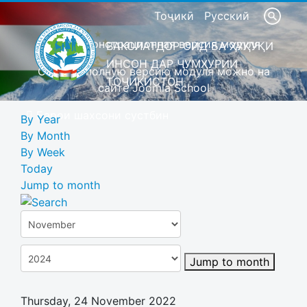
Тоҷикӣ
Русский
Это демонстрационная версия модуля
ВАКОЛАТДОР ОИД БА ҲУҚУҚИ
ИНСОН ДАР ҶУМҲУРИИ
Скачать полную версию модуля можно на
ТОҶИКИСТОН
сайте Joomla School
Барои шахсони сустбин
By Year
By Month
By Week
Today
Jump to month
Jump to month
Thursday, 24 November 2022