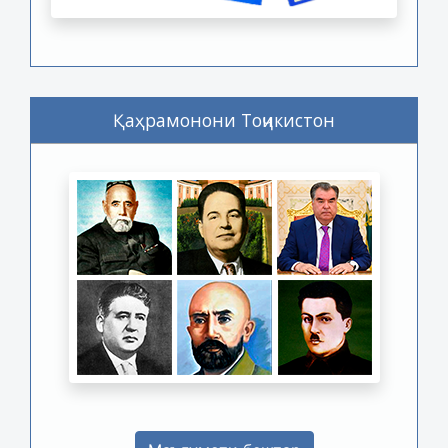
Қаҳрамонони Тоҷикистон