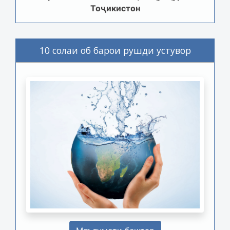
Тоҷикистон
10 солаи об барои рушди устувор