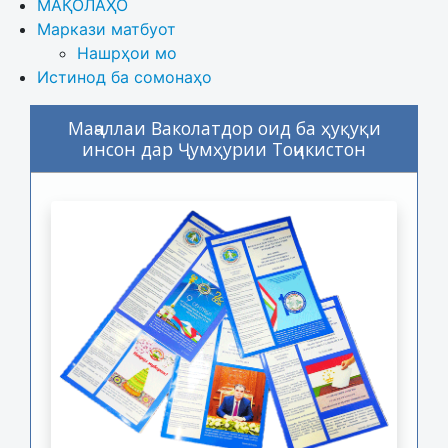
МАҚОЛАҲО
Маркази матбуот
Нашрҳои мо
Истинод ба сомонаҳо
Маҷаллаи Ваколатдор оид ба ҳуқуқи
инсон дар Ҷумҳурии Тоҷикистон