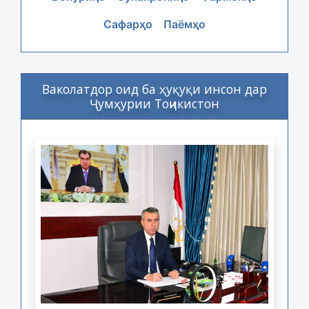
Сафарҳо
Паёмҳо
Ваколатдор оид ба ҳуқуқи инсон дар
Ҷумҳурии Тоҷикистон