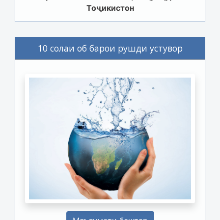
Тоҷикистон
10 солаи об барои рушди устувор