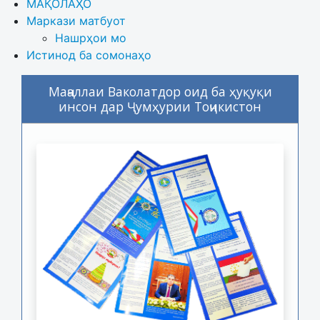
МАҚОЛАҲО
Маркази матбуот
Нашрҳои мо
Истинод ба сомонаҳо
Маҷаллаи Ваколатдор оид ба ҳуқуқи
инсон дар Ҷумҳурии Тоҷикистон