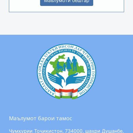
Маълумоти бештар
Маълумот барои тамос
Ҷумҳурии Тоҷикистон, 734000, шаҳри Душанбе,