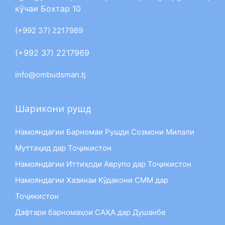
кӯчаи Бохтар 10
(+992 37) 2217989
(+992 37) 2217969
info@ombudsman.tj
Шарикони рушд
Намояндагии Барномаи Рушди Созмони Милали
Муттаҳид дар Тоҷикистон
Намояндагии Иттиҳоди Аврупо дар Тоҷикистон
Намояндагии Хазинаи Кӯдакони СММ дар
Тоҷикистон
Дафтари барномаҳои САҲА дар Душанбе