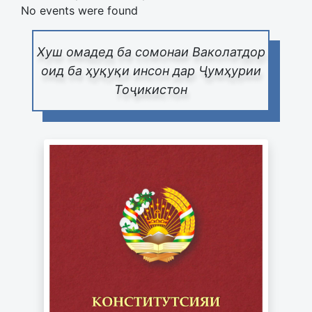
No events were found
Хуш омадед ба сомонаи Ваколатдор
оид ба ҳуқуқи инсон дар Ҷумҳурии
Тоҷикистон