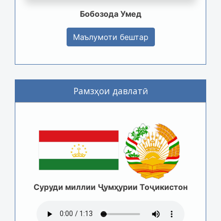
Бобозода Умед
Маълумоти бештар
Рамзҳои давлатӣ
Суруди миллии Ҷумҳурии Тоҷикистон