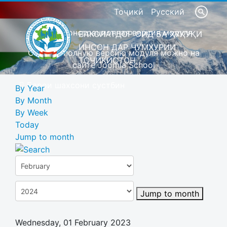
Тоҷикӣ
Русский
Это демонстрационная версия модуля
ВАКОЛАТДОР ОИД БА ҲУҚУҚИ
ИНСОН ДАР ҶУМҲУРИИ
Скачать полную версию модуля можно на
ТОҶИКИСТОН
сайте Joomla School
Барои шахсони сустбин
By Year
By Month
By Week
Today
Jump to month
Jump to month
Wednesday, 01 February 2023