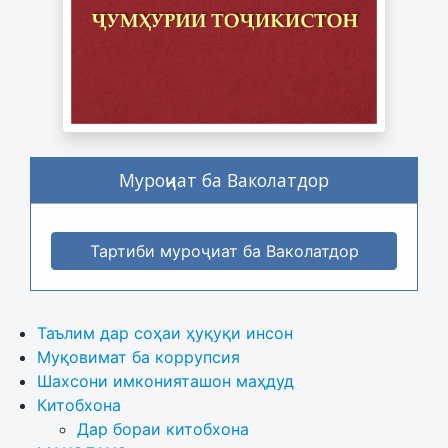
Муроҷиат ба Ваколатдор
Тартиби муроҷиат ба Ваколатдор
Таълим дар соҳаи ҳуқуқи инсон
Муқовимат ба коррупсия
Шахсони имконияташон маҳдуд
Китобхона
Дар бораи китобхона 