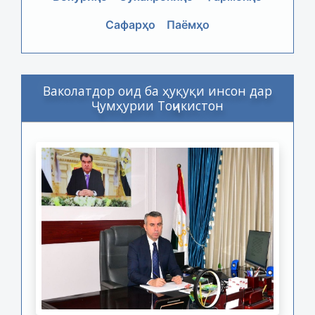
Сафарҳо
Паёмҳо
Ваколатдор оид ба ҳуқуқи инсон дар
Ҷумҳурии Тоҷикистон