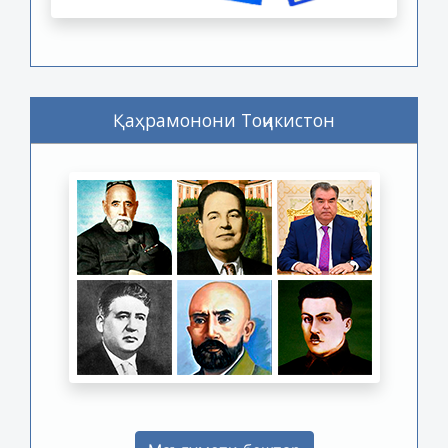
Қаҳрамонони Тоҷикистон