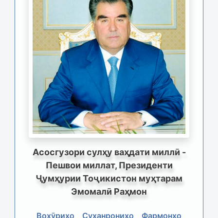
Асосгузори сулҳу ваҳдати миллӣ -
Пешвои миллат, Президенти
Ҷумҳурии Тоҷикистон муҳтарам
Эмомалӣ Раҳмон
Вохӯриҳо
Суханрониҳо
Фармонҳо