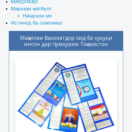
МАҚОЛАҲО
Маркази матбуот
Нашрҳои мо
Истинод ба сомонаҳо
Маҷаллаи Ваколатдор оид ба ҳуқуқи
инсон дар Ҷумҳурии Тоҷикистон