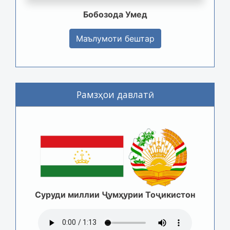
Бобозода Умед
Маълумоти бештар
Рамзҳои давлатӣ
Суруди миллии Ҷумҳурии Тоҷикистон