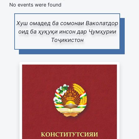
No events were found
Хуш омадед ба сомонаи Ваколатдор
оид ба ҳуқуқи инсон дар Ҷумҳурии
Тоҷикистон