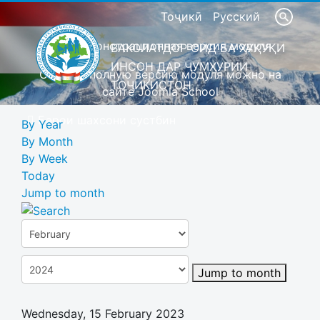
Тоҷикӣ
Русский
Это демонстрационная версия модуля
ВАКОЛАТДОР ОИД БА ҲУҚУҚИ
ИНСОН ДАР ҶУМҲУРИИ
Скачать полную версию модуля можно на
ТОҶИКИСТОН
сайте Joomla School
Барои шахсони сустбин
By Year
By Month
By Week
Today
Jump to month
Jump to month
Wednesday, 15 February 2023