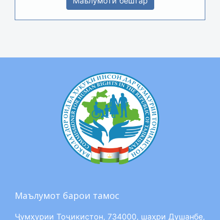
Маълумоти бештар
Маълумот барои тамос
Ҷумҳурии Тоҷикистон, 734000, шаҳри Душанбе,