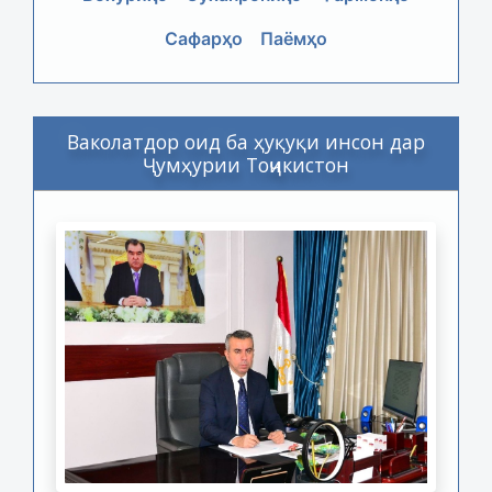
Сафарҳо
Паёмҳо
Ваколатдор оид ба ҳуқуқи инсон дар
Ҷумҳурии Тоҷикистон