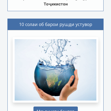
Тоҷикистон
10 солаи об барои рушди устувор