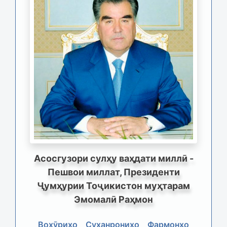
Асосгузори сулҳу ваҳдати миллӣ -
Пешвои миллат, Президенти
Ҷумҳурии Тоҷикистон муҳтарам
Эмомалӣ Раҳмон
Вохӯриҳо
Суханрониҳо
Фармонҳо