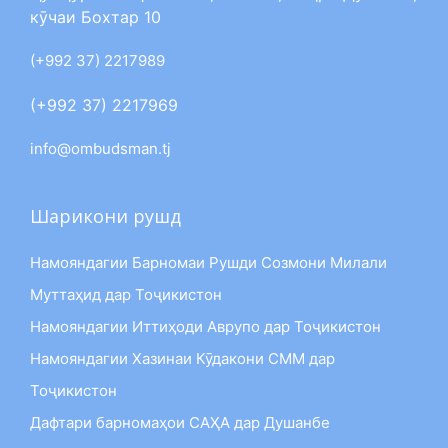
кӯчаи Бохтар 10
(+992 37) 2217989
(+992 37) 2217969
info@ombudsman.tj
Шарикони рушд
Намояндагии Барномаи Рушди Созмони Милали
Муттаҳид дар Тоҷикистон
Намояндагии Иттиҳоди Аврупо дар Тоҷикистон
Намояндагии Хазинаи Кӯдакони СММ дар
Тоҷикистон
Дафтари барномаҳои САҲА дар Душанбе