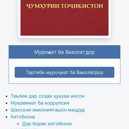
Муроҷиат ба Ваколатдор
Тартиби муроҷиат ба Ваколатдор
Таълим дар соҳаи ҳуқуқи инсон
Муқовимат ба коррупсия
Шахсони имконияташон маҳдуд
Китобхона
Дар бораи китобхона 