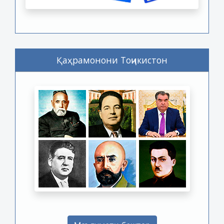
Қаҳрамонони Тоҷикистон