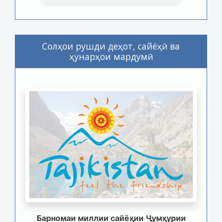
Солҳои рушди деҳот, сайёҳӣ ва
ҳунарҳои мардумӣ
Барномаи миллии сайёҳии Ҷумҳурии