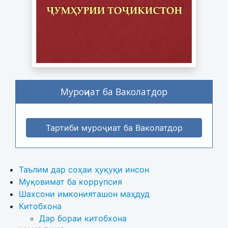
Муроҷиат ба Ваколатдор
Тартиби муроҷиат ба Ваколатдор
Таълим дар соҳаи ҳуқуқи инсон
Муқовимат ба коррупсия
Шахсони имконияташон маҳдуд
Китобхона
Дар бораи китобхона 