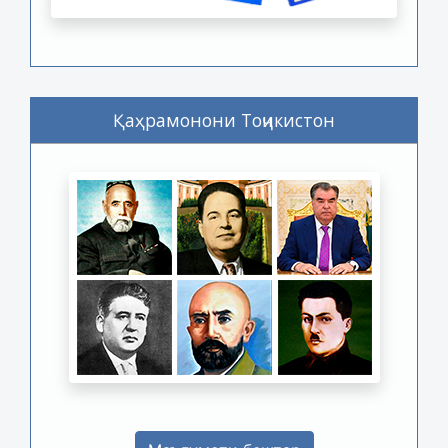
Қаҳрамонони Тоҷикистон