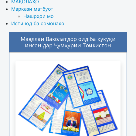
МАҚОЛАҲО
Маркази матбуот
Нашрҳои мо
Истинод ба сомонаҳо
Маҷаллаи Ваколатдор оид ба ҳуқуқи
инсон дар Ҷумҳурии Тоҷикистон