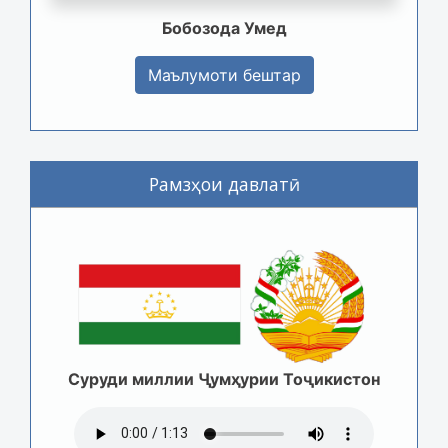
Бобозода Умед
Маълумоти бештар
Рамзҳои давлатӣ
Суруди миллии Ҷумҳурии Тоҷикистон