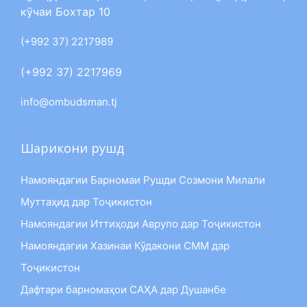
кӯчаи Бохтар 10
(+992 37) 2217989
(+992 37) 2217969
info@ombudsman.tj
Шарикони рушд
Намояндагии Барномаи Рушди Созмони Милали
Муттаҳид дар Тоҷикистон
Намояндагии Иттиҳоди Аврупо дар Тоҷикистон
Намояндагии Хазинаи Кӯдакони СММ дар
Тоҷикистон
Дафтари барномаҳои САҲА дар Душанбе