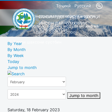
Тоҷикӣ
Русский
Это демонстрационная версия модуля
ВАКОЛАТДОР ОИД БА ҲУҚУҚИ
ИНСОН ДАР ҶУМҲУРИИ
Скачать полную версию модуля можно на
ТОҶИКИСТОН
сайте Joomla School
Барои шахсони сустбин
By Year
By Month
By Week
Today
Jump to month
Jump to month
Saturday, 18 February 2023