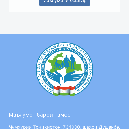
Маълумоти бештар
Маълумот барои тамос
Ҷумҳурии Тоҷикистон, 734000, шаҳри Душанбе,