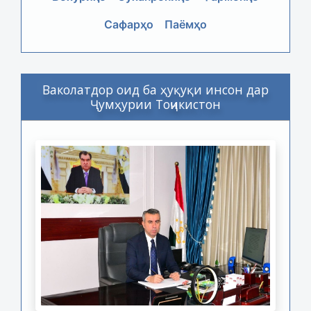
Сафарҳо
Паёмҳо
Ваколатдор оид ба ҳуқуқи инсон дар
Ҷумҳурии Тоҷикистон