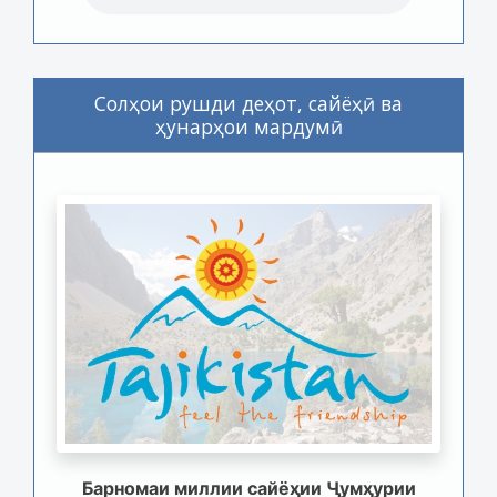
Солҳои рушди деҳот, сайёҳӣ ва
ҳунарҳои мардумӣ
Барномаи миллии сайёҳии Ҷумҳурии