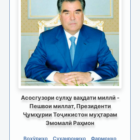
Асосгузори сулҳу ваҳдати миллӣ -
Пешвои миллат, Президенти
Ҷумҳурии Тоҷикистон муҳтарам
Эмомалӣ Раҳмон
Вохӯриҳо
Суханрониҳо
Фармонҳо