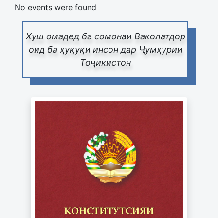
No events were found
Хуш омадед ба сомонаи Ваколатдор
оид ба ҳуқуқи инсон дар Ҷумҳурии
Тоҷикистон