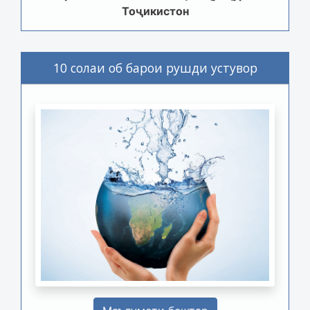
Тоҷикистон
10 солаи об барои рушди устувор