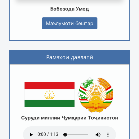
Бобозода Умед
Маълумоти бештар
Рамзҳои давлатӣ
Суруди миллии Ҷумҳурии Тоҷикистон