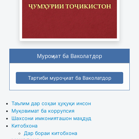
Муроҷиат ба Ваколатдор
Тартиби муроҷиат ба Ваколатдор
Таълим дар соҳаи ҳуқуқи инсон
Муқовимат ба коррупсия
Шахсони имконияташон маҳдуд
Китобхона
Дар бораи китобхона 