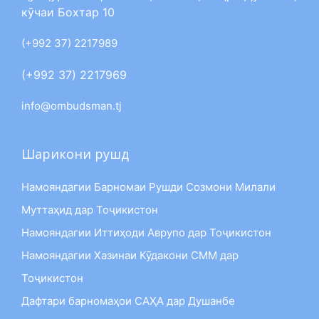
кӯчаи Бохтар 10
(+992 37) 2217989
(+992 37) 2217969
info@ombudsman.tj
Шарикони рушд
Намояндагии Барномаи Рушди Созмони Милали
Муттаҳид дар Тоҷикистон
Намояндагии Иттиҳоди Аврупо дар Тоҷикистон
Намояндагии Хазинаи Кӯдакони СММ дар
Тоҷикистон
Дафтари барномаҳои САҲА дар Душанбе