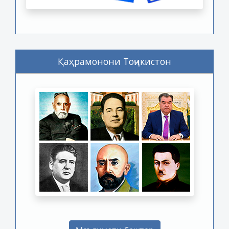
Қаҳрамонони Тоҷикистон