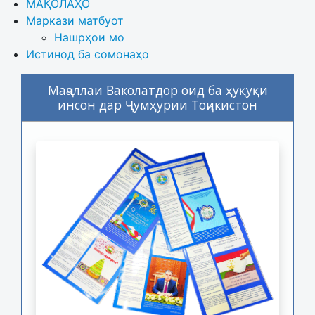
МАҚОЛАҲО
Маркази матбуот
Нашрҳои мо
Истинод ба сомонаҳо
Маҷаллаи Ваколатдор оид ба ҳуқуқи
инсон дар Ҷумҳурии Тоҷикистон