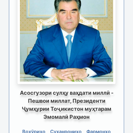
Асосгузори сулҳу ваҳдати миллӣ -
Пешвои миллат, Президенти
Ҷумҳурии Тоҷикистон муҳтарам
Эмомалӣ Раҳмон
Вохӯриҳо
Суханрониҳо
Фармонҳо