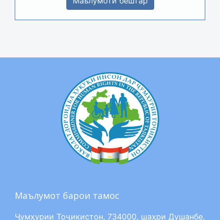
Маълумоти бештар
Маълумот барои тамос
Ҷумҳурии Тоҷикистон, 734000, шаҳри Душанбе,