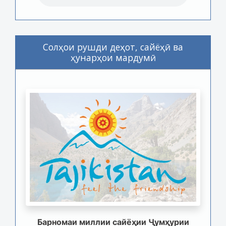
Солҳои рушди деҳот, сайёҳӣ ва
ҳунарҳои мардумӣ
Барномаи миллии сайёҳии Ҷумҳурии