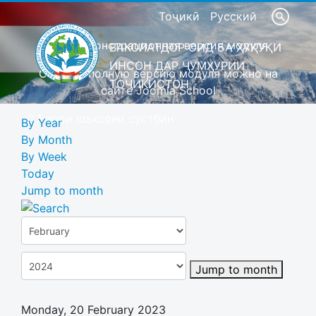
Тоҷикӣ
Русский
Это демонстрационная версия модуля
ВАКОЛАТДОР ОИД БА ҲУҚУҚИ
ИНСОН ДАР ҶУМҲУРИИ
Скачать полную версию модуля можно на
ТОҶИКИСТОН
сайте Joomla School
Барои шахсони сустбин
By Year
By Month
By Week
Today
Jump to month
Jump to month
Monday, 20 February 2023