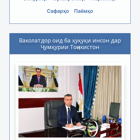
Сафарҳо
Паёмҳо
Ваколатдор оид ба ҳуқуқи инсон дар
Ҷумҳурии Тоҷикистон