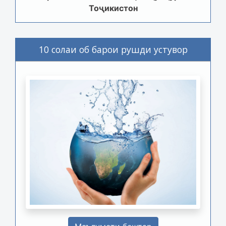
Тоҷикистон
10 солаи об барои рушди устувор