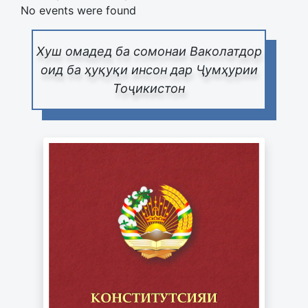
No events were found
Хуш омадед ба сомонаи Ваколатдор
оид ба ҳуқуқи инсон дар Ҷумҳурии
Тоҷикистон