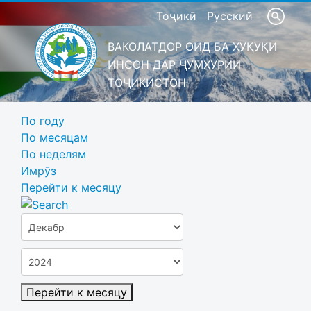
Тоҷикӣ
Русский
ВАКОЛАТДОР ОИД БА ҲУҚУҚИ
ИНСОН ДАР ҶУМҲУРИИ
ТОҶИКИСТОН
По году
По месяцам
По неделям
Имрӯз
Перейти к месяцу
Перейти к месяцу