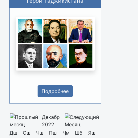
Герои Таджикистана
Подробнее
Декабр
2022
Дш
Сш
Чш
Пш
Ҷм
Шб
Яш