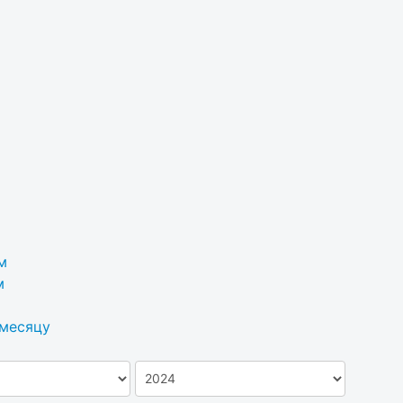
м
м
 месяцу