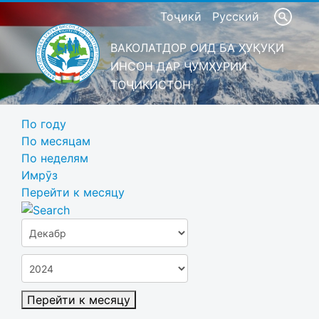
Тоҷикӣ
Русский
ВАКОЛАТДОР ОИД БА ҲУҚУҚИ
ИНСОН ДАР ҶУМҲУРИИ
ТОҶИКИСТОН
По году
По месяцам
По неделям
Имрӯз
Перейти к месяцу
Перейти к месяцу