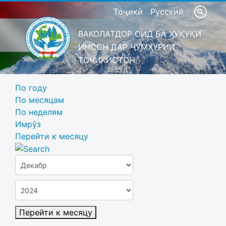
Тоҷикӣ
Русский
ВАКОЛАТДОР ОИД БА ҲУҚУҚИ
ИНСОН ДАР ҶУМҲУРИИ
ТОҶИКИСТОН
По году
По месяцам
По неделям
Имрӯз
Перейти к месяцу
Перейти к месяцу