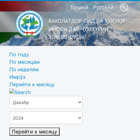
Тоҷикӣ
Русский
ВАКОЛАТДОР ОИД БА ҲУҚУҚИ
ИНСОН ДАР ҶУМҲУРИИ
ТОҶИКИСТОН
По году
По месяцам
По неделям
Имрӯз
Перейти к месяцу
Перейти к месяцу