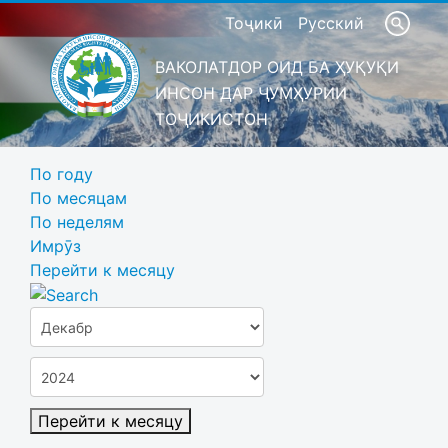
Тоҷикӣ
Русский
ВАКОЛАТДОР ОИД БА ҲУҚУҚИ
ИНСОН ДАР ҶУМҲУРИИ
ТОҶИКИСТОН
По году
По месяцам
По неделям
Имрӯз
Перейти к месяцу
Перейти к месяцу