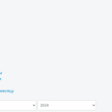
м
м
 месяцу