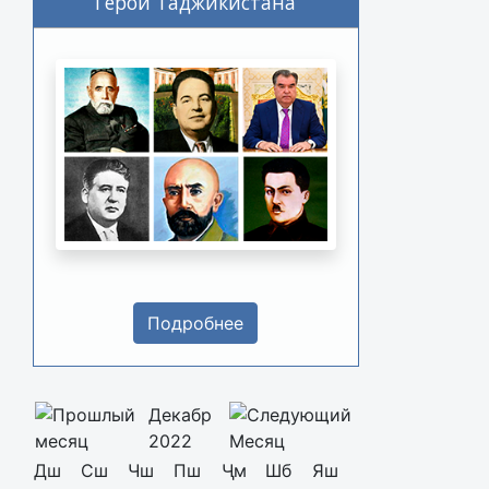
Герои Таджикистана
Подробнее
Декабр
2022
Дш
Сш
Чш
Пш
Ҷм
Шб
Яш