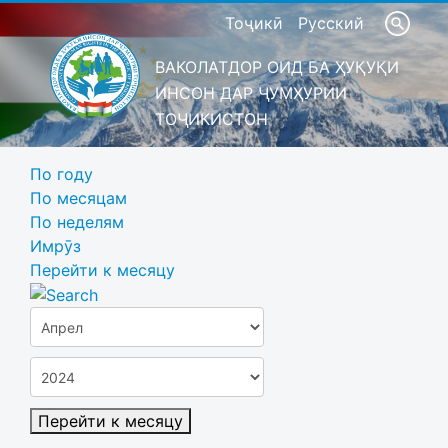
Тоҷикӣ
Русский
ВАКОЛАТДОР ОИД БА ҲУҚУҚИ
ИНСОН ДАР ҶУМҲУРИИ
ТОҶИКИСТОН
По году
По месяцам
По неделям
Имрӯз
Перейти к месяцу
Перейти к месяцу