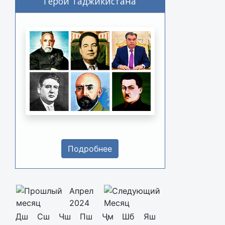
Герои Таджикистана
Подробнее
Апрел
2024
Дш
Сш
Чш
Пш
Ҷм
Шб
Яш