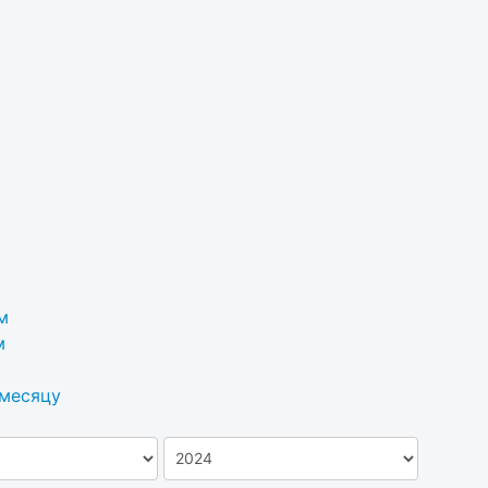
м
м
 месяцу