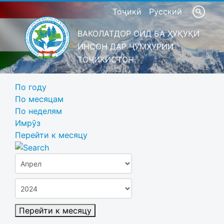
Тоҷикӣ
Русский
ВАКОЛАТДОР ОИД БА ҲУҚУҚИ
ИНСОН ДАР ҶУМҲУРИИ
ТОҶИКИСТОН
По году
По месяцам
По неделям
Имрӯз
Перейти к месяцу
Перейти к месяцу