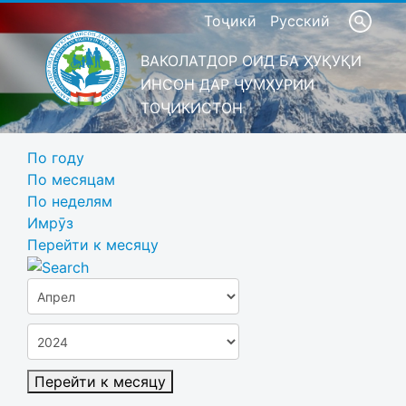
Тоҷикӣ
Русский
ВАКОЛАТДОР ОИД БА ҲУҚУҚИ
ИНСОН ДАР ҶУМҲУРИИ
ТОҶИКИСТОН
По году
По месяцам
По неделям
Имрӯз
Перейти к месяцу
Перейти к месяцу