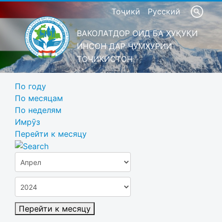
Тоҷикӣ
Русский
ВАКОЛАТДОР ОИД БА ҲУҚУҚИ
ИНСОН ДАР ҶУМҲУРИИ
ТОҶИКИСТОН
По году
По месяцам
По неделям
Имрӯз
Перейти к месяцу
Перейти к месяцу