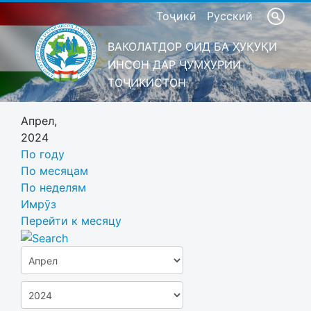
Тоҷикӣ
Русский
ВАКОЛАТДОР ОИД БА ҲУҚУҚИ
ИНСОН ДАР ҶУМҲУРИИ
ТОҶИКИСТОН
Апрел,
2024
По году
По месяцам
По неделям
Имрӯз
Перейти к месяцу