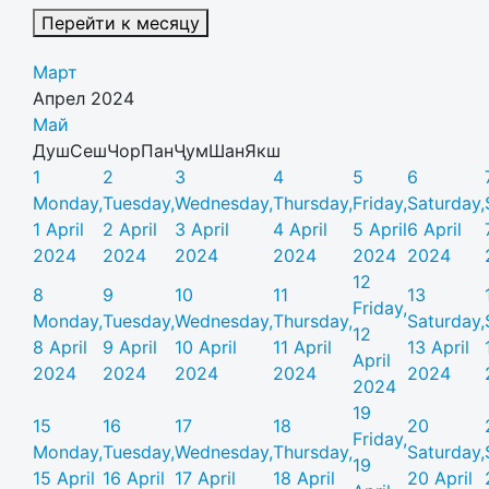
Перейти к месяцу
Март
Апрел 2024
Май
Душ
Сеш
Чор
Пан
Ҷум
Шан
Якш
1
2
3
4
5
6
Monday,
Tuesday,
Wednesday,
Thursday,
Friday,
Saturday,
1 April
2 April
3 April
4 April
5 April
6 April
2024
2024
2024
2024
2024
2024
12
8
9
10
11
13
Friday,
Monday,
Tuesday,
Wednesday,
Thursday,
Saturday,
12
8 April
9 April
10 April
11 April
13 April
April
2024
2024
2024
2024
2024
2024
19
15
16
17
18
20
Friday,
Monday,
Tuesday,
Wednesday,
Thursday,
Saturday,
19
15 April
16 April
17 April
18 April
20 April