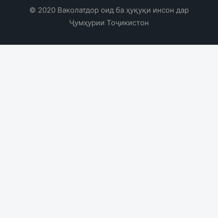
© 2020 Ваколатдор оид ба ҳуқуқи инсон дар
Ҷумҳурии Тоҷикистон