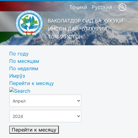
Тоҷикӣ
Русский
ВАКОЛАТДОР ОИД БА ҲУҚУҚИ
ИНСОН ДАР ҶУМҲУРИИ
ТОҶИКИСТОН
По году
По месяцам
По неделям
Имрӯз
Перейти к месяцу
Перейти к месяцу