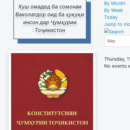
By Month
Хуш омадед ба сомонаи
By Week
Ваколатдор оид ба ҳуқуқи
Today
инсон дар Ҷумҳурии
Jump to mo
Тоҷикистон
Thursday, 
No events 