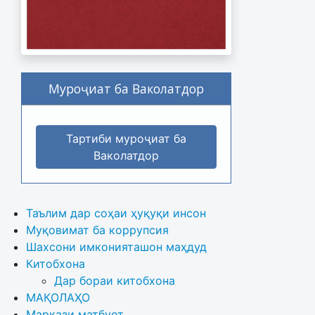
Муроҷиат ба Ваколатдор
Тартиби муроҷиат ба
Ваколатдор
Таълим дар соҳаи ҳуқуқи инсон
Муқовимат ба коррупсия
Шахсони имконияташон маҳдуд
Китобхона
Дар бораи китобхона 
МАҚОЛАҲО
Маркази матбуот