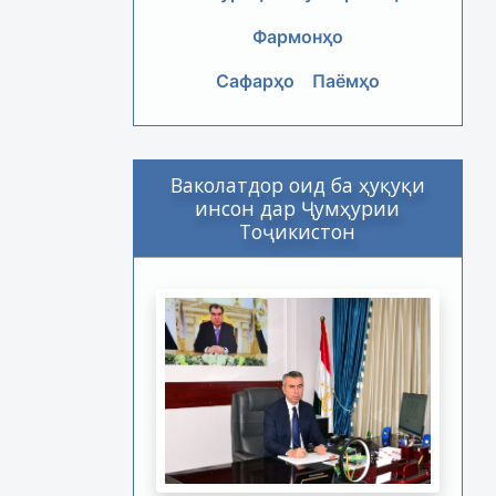
Фармонҳо
Сафарҳо
Паёмҳо
Ваколатдор оид ба ҳуқуқи
инсон дар Ҷумҳурии
Тоҷикистон