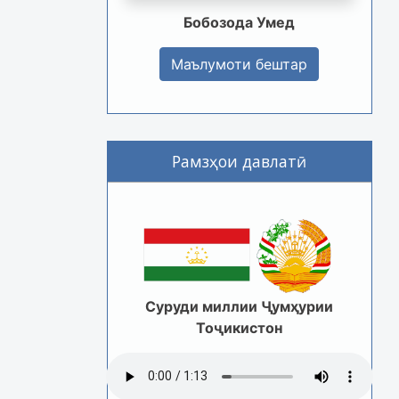
Бобозода Умед
Маълумоти бештар
Рамзҳои давлатӣ
Суруди миллии Ҷумҳурии
Тоҷикистон