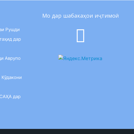
Мо дар шабакаҳои иҷтимоӣ
аи Рушди
таҳид дар
ди Аврупо
 Кӯдакони
 САҲА дар