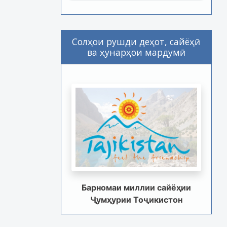
Солҳои рушди деҳот, сайёҳӣ
ва ҳунарҳои мардумӣ
Барномаи миллии сайёҳии
Ҷумҳурии Тоҷикистон