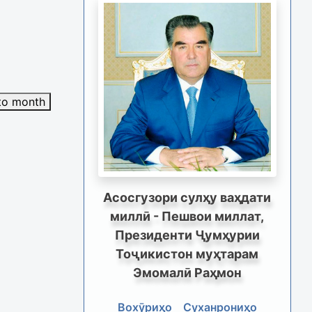
to month
Асосгузори сулҳу ваҳдати
миллӣ - Пешвои миллат,
Президенти Ҷумҳурии
Тоҷикистон муҳтарам
Эмомалӣ Раҳмон
Вохӯриҳо
Суханрониҳо