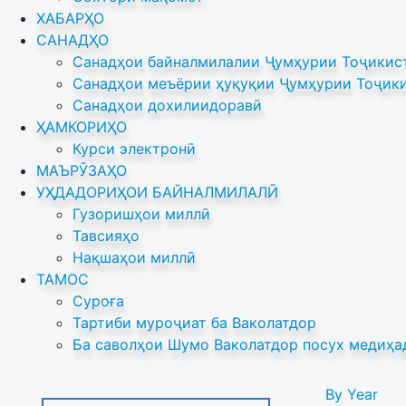
ХАБАРҲО
САНАДҲО
Санадҳои байналмилалии Ҷумҳурии Тоҷикист
Санадҳои меъёрии ҳуқуқии Ҷумҳурии Тоҷики
Санадҳои дохилиидоравӣ
ҲАМКОРИҲО
Курси электронӣ
МАЪРӮЗАҲО
УҲДАДОРИҲОИ БАЙНАЛМИЛАЛӢ
Гузоришҳои миллӣ
Тавсияҳо
Нақшаҳои миллӣ
ТАМОС
Суроға
Тартиби муроҷиат ба Ваколатдор
Ба саволҳои Шумо Ваколатдор посух медиҳа
By Year