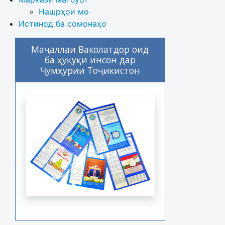
Нашрҳои мо
Истинод ба сомонаҳо
Маҷаллаи Ваколатдор оид
ба ҳуқуқи инсон дар
Ҷумҳурии Тоҷикистон