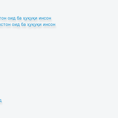
он оид ба ҳуқуқи инсон
стон оид ба ҳуқуқи инсон
д