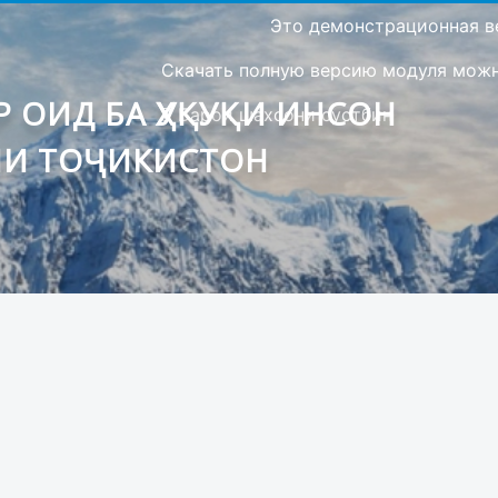
Это демонстрационная в
Скачать полную версию модуля можно
 ОИД БА ҲУҚУҚИ ИНСОН
Барои шахсони сустбин
ИИ ТОҶИКИСТОН