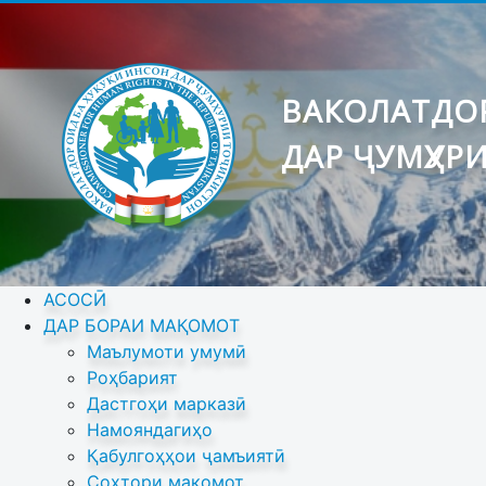
ВАКОЛАТДОР
ДАР ҶУМҲУР
АСОСӢ
ДАР БОРАИ МАҚОМОТ
Маълумоти умумӣ
Роҳбарият
Дастгоҳи марказӣ
Намояндагиҳо
Қабулгоҳҳои ҷамъиятӣ
Сохтори мақомот