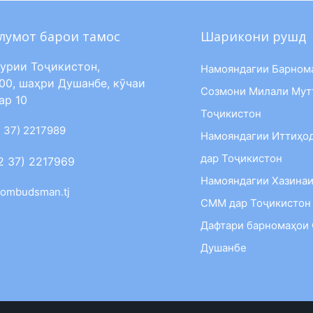
лумот барои тамос
Шарикони рушд
урии Тоҷикистон,
Намояндагии Барном
00, шаҳри Душанбе, кӯчаи
Созмони Милали Мут
ар 10
Тоҷикистон
 37) 2217989
Намояндагии Иттиҳо
дар Тоҷикистон
2 37) 2217969
Намояндагии Хазинаи
ombudsman.tj
СММ дар Тоҷикистон
Дафтари барномаҳои
Душанбе