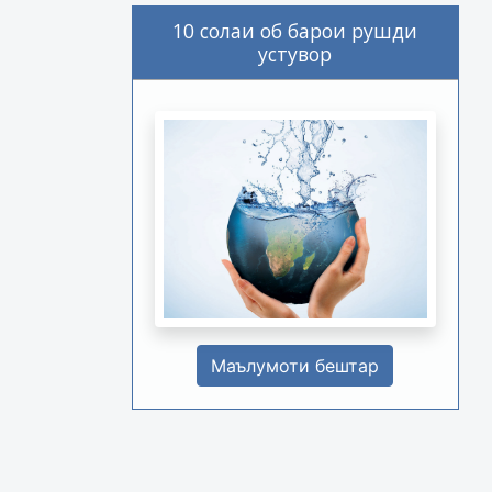
10 солаи об барои рушди
устувор
Маълумоти бештар