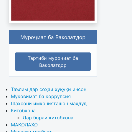
Муроҷиат ба Ваколатдор
Тартиби муроҷиат ба
Ваколатдор
Таълим дар соҳаи ҳуқуқи инсон
Муқовимат ба коррупсия
Шахсони имконияташон маҳдуд
Китобхона
Дар бораи китобхона 
МАҚОЛАҲО
Маркази матбуот