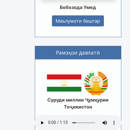
Бобозода Умед
Маълумоти бештар
Рамзҳои давлатӣ
Суруди миллии Ҷумҳурии
Тоҷикистон