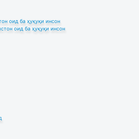
он оид ба ҳуқуқи инсон
стон оид ба ҳуқуқи инсон
д