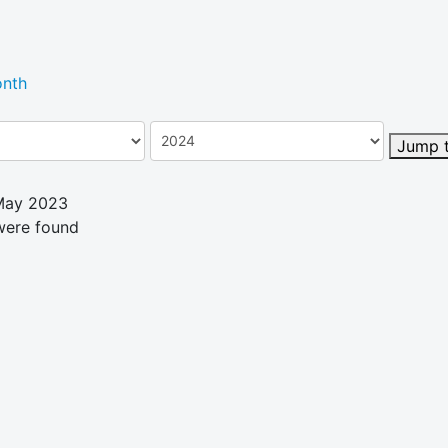
nth
Jump 
 May 2023
were found