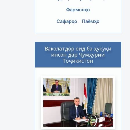
Фармонҳо
Сафарҳо
Паёмҳо
Ваколатдор оид ба ҳуқуқи
инсон дар Ҷумҳурии
Тоҷикистон