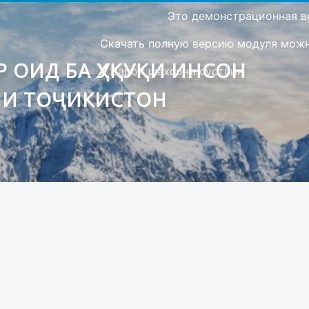
Это демонстрационная в
Скачать полную версию модуля можно
 ОИД БА ҲУҚУҚИ ИНСОН
Барои шахсони сустбин
ИИ ТОҶИКИСТОН