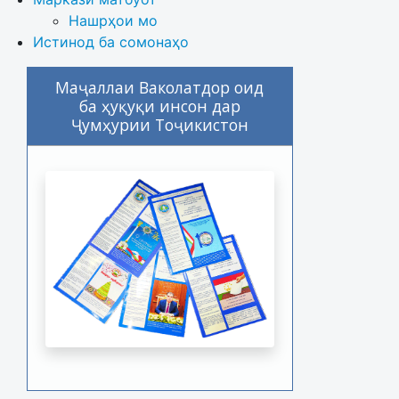
Нашрҳои мо
Истинод ба сомонаҳо
Маҷаллаи Ваколатдор оид
ба ҳуқуқи инсон дар
Ҷумҳурии Тоҷикистон