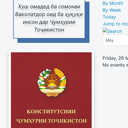
By Month
Хуш омадед ба сомонаи
By Week
Ваколатдор оид ба ҳуқуқи
Today
инсон дар Ҷумҳурии
Jump to mo
Тоҷикистон
Friday, 26
No events 