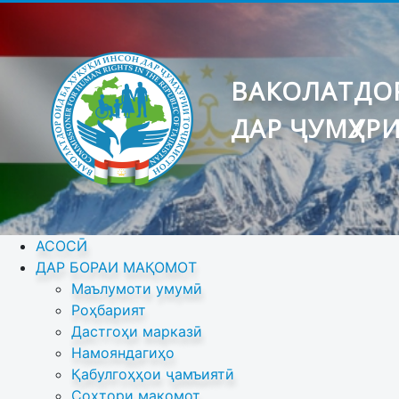
ВАКОЛАТДОР
ДАР ҶУМҲУР
АСОСӢ
ДАР БОРАИ МАҚОМОТ
Маълумоти умумӣ
Роҳбарият
Дастгоҳи марказӣ
Намояндагиҳо
Қабулгоҳҳои ҷамъиятӣ
Сохтори мақомот