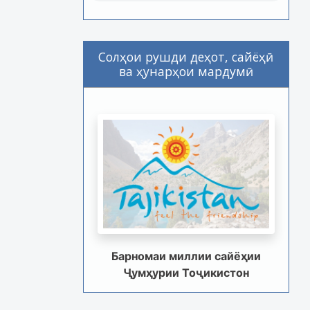
Солҳои рушди деҳот, сайёҳӣ
ва ҳунарҳои мардумӣ
Барномаи миллии сайёҳии
Ҷумҳурии Тоҷикистон