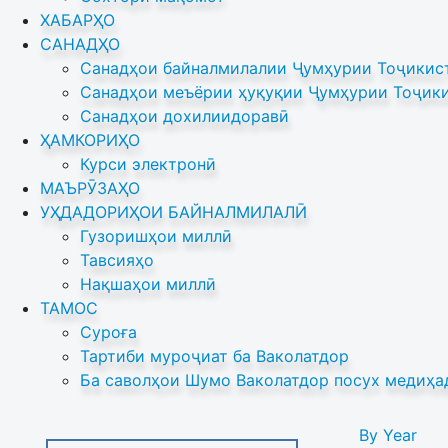
ХАБАРҲО
САНАДҲО
Санадҳои байналмилалии Ҷумҳурии Тоҷикист
Санадҳои меъёрии ҳуқуқии Ҷумҳурии Тоҷики
Санадҳои дохилиидоравӣ
ҲАМКОРИҲО
Курси электронӣ
МАЪРӮЗАҲО
УҲДАДОРИҲОИ БАЙНАЛМИЛАЛӢ
Гузоришҳои миллӣ
Тавсияҳо
Нақшаҳои миллӣ
ТАМОС
Суроға
Тартиби муроҷиат ба Ваколатдор
Ба саволҳои Шумо Ваколатдор посух медиҳа
By Year