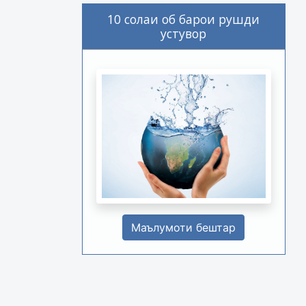
10 солаи об барои рушди
устувор
Маълумоти бештар