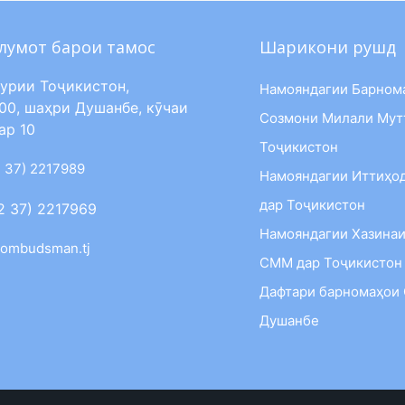
лумот барои тамос
Шарикони рушд
урии Тоҷикистон,
Намояндагии Барном
00, шаҳри Душанбе, кӯчаи
Созмони Милали Мут
ар 10
Тоҷикистон
 37) 2217989
Намояндагии Иттиҳо
дар Тоҷикистон
2 37) 2217969
Намояндагии Хазинаи
ombudsman.tj
СММ дар Тоҷикистон
Дафтари барномаҳои
Душанбе