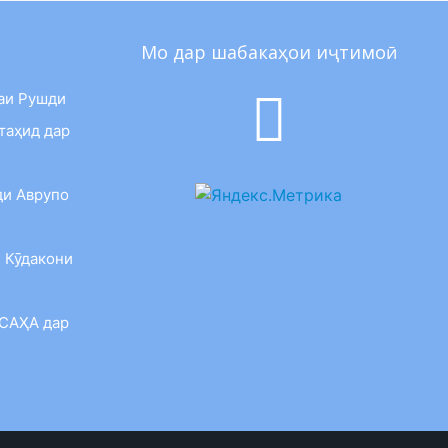
Мо дар шабакаҳои иҷтимоӣ
аи Рушди
таҳид дар
ди Аврупо
 Кӯдакони
 САҲА дар