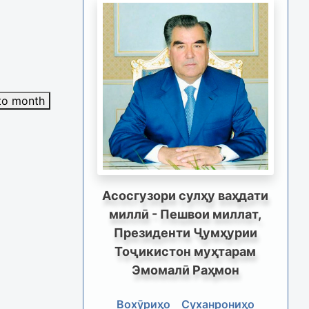
to month
Асосгузори сулҳу ваҳдати
миллӣ - Пешвои миллат,
Президенти Ҷумҳурии
Тоҷикистон муҳтарам
Эмомалӣ Раҳмон
Вохӯриҳо
Суханрониҳо