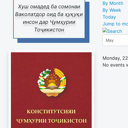
By Month
Хуш омадед ба сомонаи
By Week
Ваколатдор оид ба ҳуқуқи
Today
инсон дар Ҷумҳурии
Jump to mo
Тоҷикистон
Monday, 2
No events 