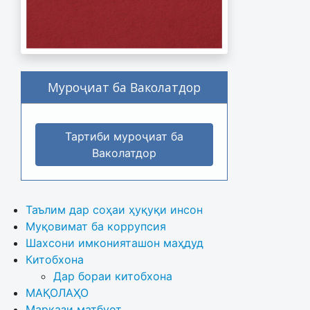
Муроҷиат ба Ваколатдор
Тартиби муроҷиат ба
Ваколатдор
Таълим дар соҳаи ҳуқуқи инсон
Муқовимат ба коррупсия
Шахсони имконияташон маҳдуд
Китобхона
Дар бораи китобхона 
МАҚОЛАҲО
Маркази матбуот