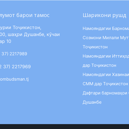
лумот барои тамос
Шарикони рушд
урии Тоҷикистон,
Намояндагии Барном
00, шаҳри Душанбе, кӯчаи
Созмони Милали Мут
ар 10
Тоҷикистон
 37) 2217989
Намояндагии Иттиҳо
дар Тоҷикистон
2 37) 2217969
Намояндагии Хазинаи
ombudsman.tj
СММ дар Тоҷикистон
Дафтари барномаҳои
Душанбе