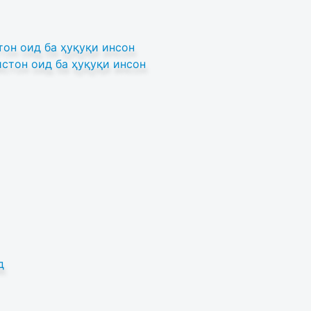
он оид ба ҳуқуқи инсон
стон оид ба ҳуқуқи инсон
д