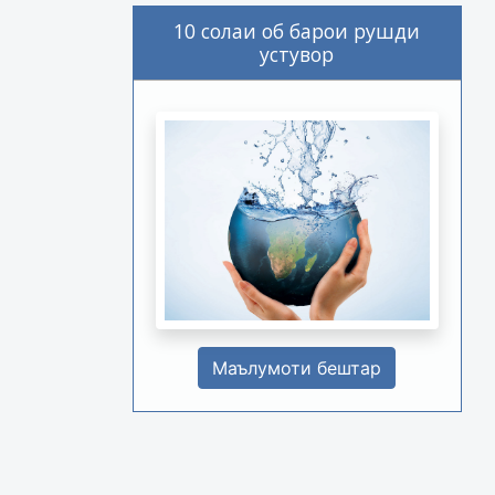
10 солаи об барои рушди
устувор
Маълумоти бештар