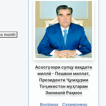
to month
Асосгузори сулҳу ваҳдати
миллӣ - Пешвои миллат,
Президенти Ҷумҳурии
Тоҷикистон муҳтарам
Эмомалӣ Раҳмон
Вохӯриҳо
Суханрониҳо