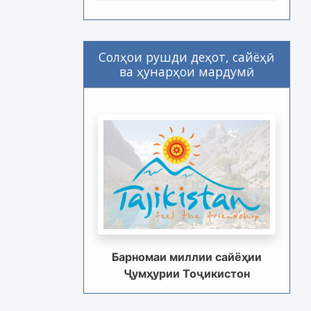
Солҳои рушди деҳот, сайёҳӣ
ва ҳунарҳои мардумӣ
Барномаи миллии сайёҳии
Ҷумҳурии Тоҷикистон