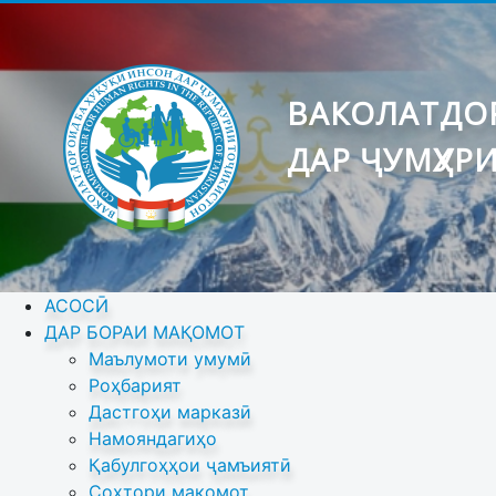
ВАКОЛАТДОР
ДАР ҶУМҲУР
АСОСӢ
ДАР БОРАИ МАҚОМОТ
Маълумоти умумӣ
Роҳбарият
Дастгоҳи марказӣ
Намояндагиҳо
Қабулгоҳҳои ҷамъиятӣ
Сохтори мақомот