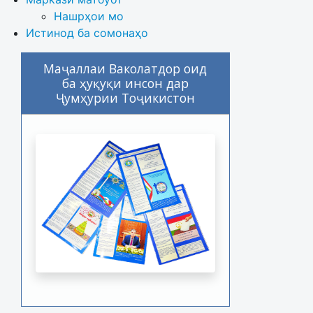
Нашрҳои мо
Истинод ба сомонаҳо
Маҷаллаи Ваколатдор оид
ба ҳуқуқи инсон дар
Ҷумҳурии Тоҷикистон