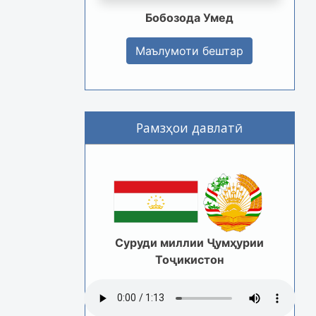
Бобозода Умед
Маълумоти бештар
Рамзҳои давлатӣ
Суруди миллии Ҷумҳурии
Тоҷикистон