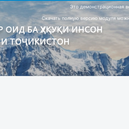
Это демонстрационная в
Скачать полную версию модуля можно
 ОИД БА ҲУҚУҚИ ИНСОН
Барои шахсони сустбин
ИИ ТОҶИКИСТОН