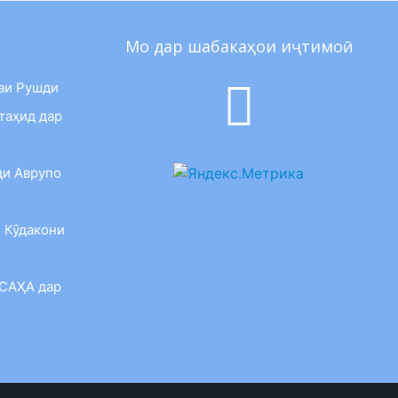
Мо дар шабакаҳои иҷтимоӣ
аи Рушди
таҳид дар
ди Аврупо
 Кӯдакони
 САҲА дар