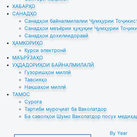
ХАБАРҲО
САНАДҲО
Санадҳои байналмилалии Ҷумҳурии Тоҷикист
Санадҳои меъёрии ҳуқуқии Ҷумҳурии Тоҷики
Санадҳои дохилиидоравӣ
ҲАМКОРИҲО
Курси электронӣ
МАЪРӮЗАҲО
УҲДАДОРИҲОИ БАЙНАЛМИЛАЛӢ
Гузоришҳои миллӣ
Тавсияҳо
Нақшаҳои миллӣ
ТАМОС
Суроға
Тартиби муроҷиат ба Ваколатдор
Ба саволҳои Шумо Ваколатдор посух медиҳа
By Year