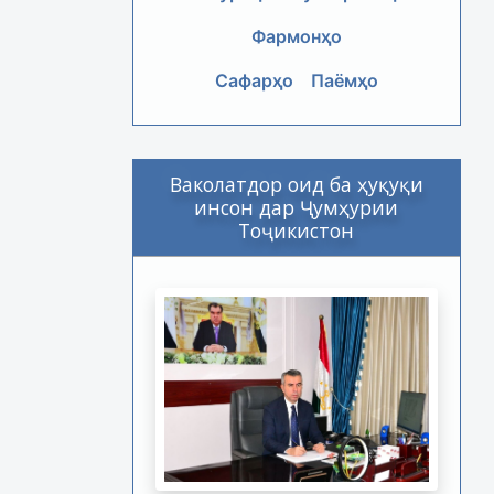
Фармонҳо
Сафарҳо
Паёмҳо
Ваколатдор оид ба ҳуқуқи
инсон дар Ҷумҳурии
Тоҷикистон