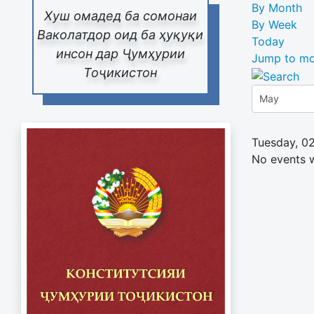
By Month
Хуш омадед ба сомонаи
By Week
Ваколатдор оид ба ҳуқуқи
Today
инсон дар Ҷумҳурии
Jump to mo
Тоҷикистон
Tuesday, 0
No events 