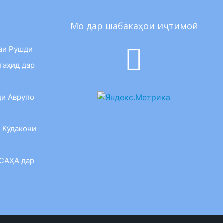
Мо дар шабакаҳои иҷтимоӣ
аи Рушди
таҳид дар
ди Аврупо
 Кӯдакони
 САҲА дар