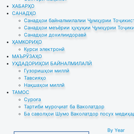
ХАБАРҲО
САНАДҲО
Санадҳои байналмилалии Ҷумҳурии Тоҷикист
Санадҳои меъёрии ҳуқуқии Ҷумҳурии Тоҷики
Санадҳои дохилиидоравӣ
ҲАМКОРИҲО
Курси электронӣ
МАЪРӮЗАҲО
УҲДАДОРИҲОИ БАЙНАЛМИЛАЛӢ
Гузоришҳои миллӣ
Тавсияҳо
Нақшаҳои миллӣ
ТАМОС
Суроға
Тартиби муроҷиат ба Ваколатдор
Ба саволҳои Шумо Ваколатдор посух медиҳа
By Year