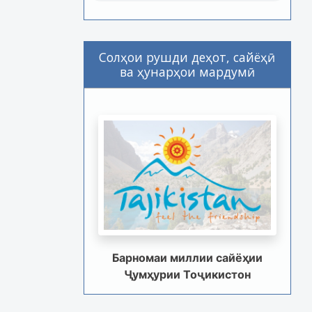
Солҳои рушди деҳот, сайёҳӣ
ва ҳунарҳои мардумӣ
Барномаи миллии сайёҳии
Ҷумҳурии Тоҷикистон