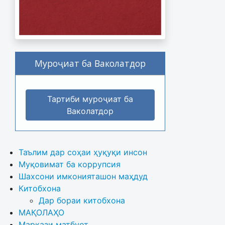
Муроҷиат ба Ваколатдор
Тартиби муроҷиат ба
Ваколатдор
Таълим дар соҳаи ҳуқуқи инсон
Муқовимат ба коррупсия
Шахсони имконияташон маҳдуд
Китобхона
Дар бораи китобхона 
МАҚОЛАҲО
Маркази матбуот