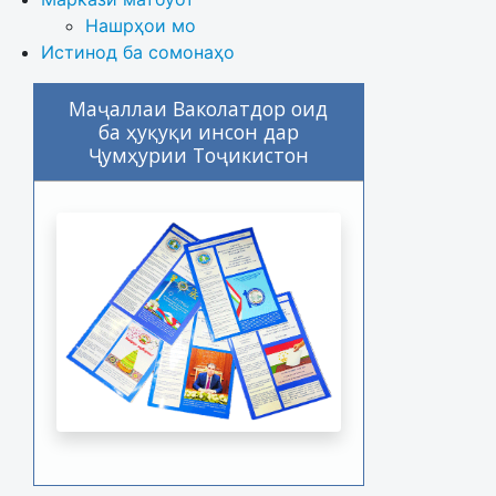
Нашрҳои мо
Истинод ба сомонаҳо
Маҷаллаи Ваколатдор оид
ба ҳуқуқи инсон дар
Ҷумҳурии Тоҷикистон