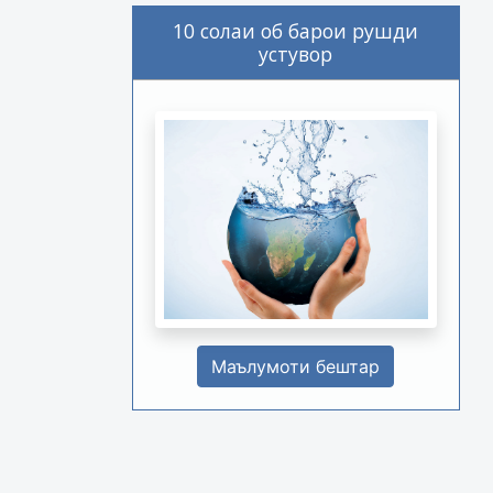
10 солаи об барои рушди
устувор
Маълумоти бештар