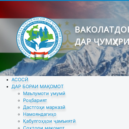
ВАКОЛАТДОР
ДАР ҶУМҲУР
АСОСӢ
ДАР БОРАИ МАҚОМОТ
Маълумоти умумӣ
Роҳбарият
Дастгоҳи марказӣ
Намояндагиҳо
Қабулгоҳҳои ҷамъиятӣ
Сохтори мақомот