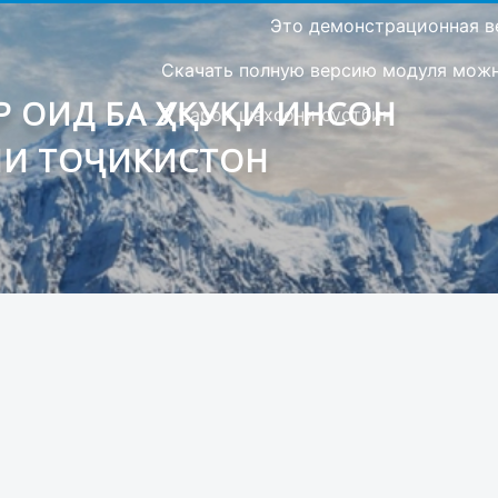
Это демонстрационная в
Скачать полную версию модуля можно
 ОИД БА ҲУҚУҚИ ИНСОН
Барои шахсони сустбин
ИИ ТОҶИКИСТОН