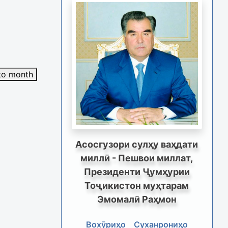
to month
Асосгузори сулҳу ваҳдати
миллӣ - Пешвои миллат,
Президенти Ҷумҳурии
Тоҷикистон муҳтарам
Эмомалӣ Раҳмон
Вохӯриҳо
Суханрониҳо