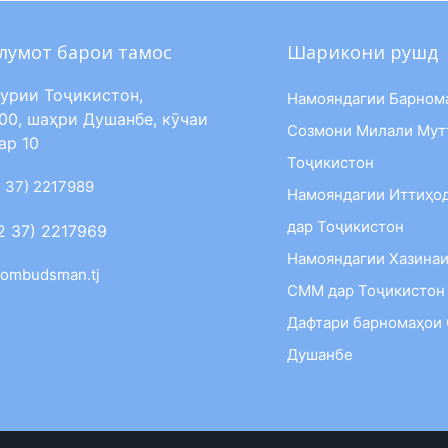
лумот барои тамос
Шарикони рушд
урии Тоҷикистон,
Намояндагии Барном
00, шаҳри Душанбе, кӯчаи
Созмони Милали Мут
ар 10
Тоҷикистон
 37) 2217989
Намояндагии Иттиҳо
дар Тоҷикистон
2 37) 2217969
Намояндагии Хазинаи
ombudsman.tj
СММ дар Тоҷикистон
Дафтари барномаҳои
Душанбе