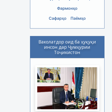
Фармонҳо
Сафарҳо
Паёмҳо
Ваколатдор оид ба ҳуқуқи
инсон дар Ҷумҳурии
Тоҷикистон