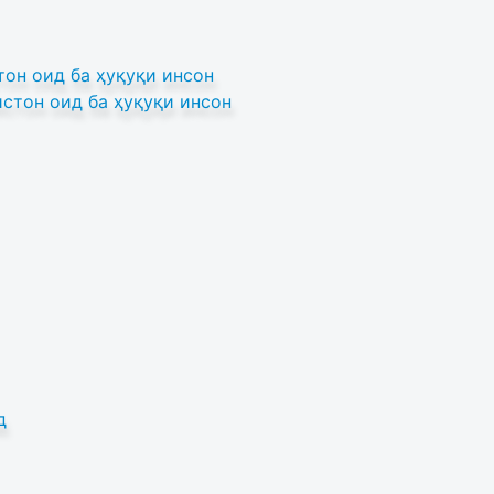
он оид ба ҳуқуқи инсон
стон оид ба ҳуқуқи инсон
д