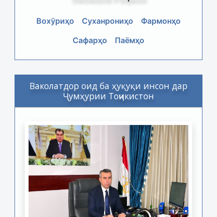
Вохӯриҳо
Суханрониҳо
Фармонҳо
Сафарҳо
Паёмҳо
Ваколатдор оид ба ҳуқуқи инсон дар
Ҷумҳурии Тоҷикистон