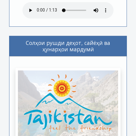
Солҳои рушди деҳот, сайёҳӣ ва
ҳунарҳои мардумӣ