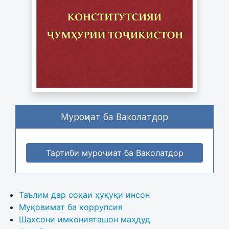
Муроҷиат ба Ваколатдор
Тартиби муроҷиат ба Ваколатдор
Таълим дар соҳаи ҳуқуқи инсон
Муқовимат ба коррупсия
Шахсони имконияташон маҳдуд