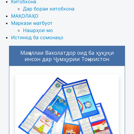
Китобхона
Дар бораи китобхона 
МАҚОЛАҲО
Маркази матбуот
Нашрҳои мо
Истинод ба сомонаҳо
Маҷаллаи Ваколатдор оид ба ҳуқуқи
инсон дар Ҷумҳурии Тоҷикистон