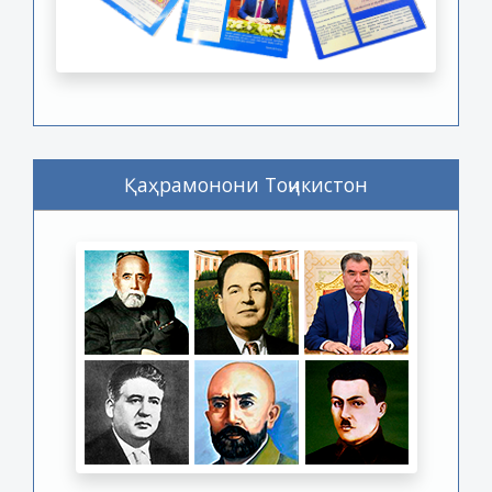
Қаҳрамонони Тоҷикистон