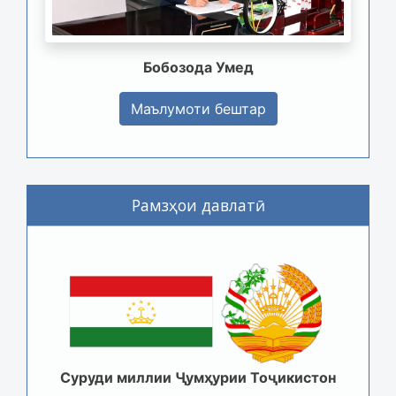
Бобозода Умед
Маълумоти бештар
Рамзҳои давлатӣ
Суруди миллии Ҷумҳурии Тоҷикистон