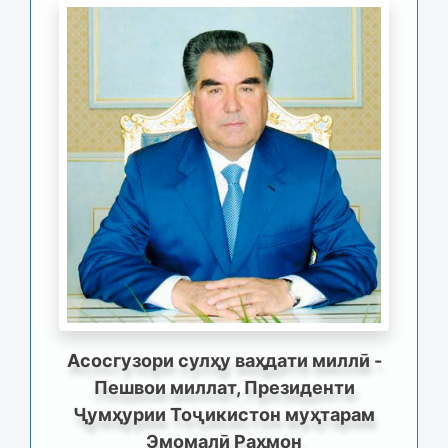
Асосгузори сулҳу ваҳдати миллӣ -
Пешвои миллат, Президенти
Ҷумҳурии Тоҷикистон муҳтарам
Эмомалӣ Раҳмон