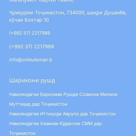
Ҷумҳурии Тоҷикистон, 734000, шаҳри Душанбе,
кӯчаи Бохтар 10
(+992 37) 2217989
(+992 37) 2217969
info@ombudsman.tj
Шарикони рушд
Намояндагии Барномаи Рушди Созмони Милали
Муттаҳид дар Тоҷикистон
Намояндагии Иттиҳоди Аврупо дар Тоҷикистон
Намояндагии Хазинаи Кӯдакони СММ дар
Тоҷикистон