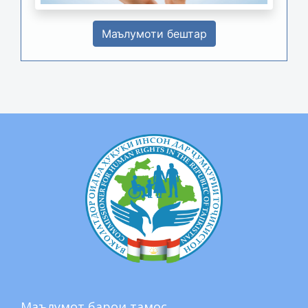
Маълумоти бештар
Маълумот барои тамос