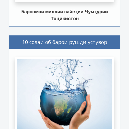
Барномаи миллии сайёҳии Ҷумҳурии
Тоҷикистон
10 солаи об барои рушди устувор