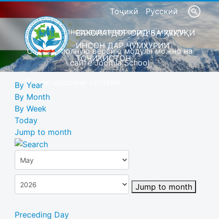
Тоҷикӣ
Русский
Это демонстрационная версия модуля
ВАКОЛАТДОР ОИД БА ҲУҚУҚИ
ИНСОН ДАР ҶУМҲУРИИ
Скачать полную версию модуля можно на
ТОҶИКИСТОН
сайте Joomla School
Барои шахсони сустбин
By Year
By Month
By Week
Today
Jump to month
Jump to month
Preceding Day