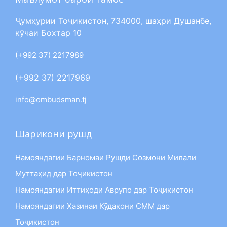
Ҷумҳурии Тоҷикистон, 734000, шаҳри Душанбе,
кӯчаи Бохтар 10
(+992 37) 2217989
(+992 37) 2217969
info@ombudsman.tj
Шарикони рушд
Намояндагии Барномаи Рушди Созмони Милали
Муттаҳид дар Тоҷикистон
Намояндагии Иттиҳоди Аврупо дар Тоҷикистон
Намояндагии Хазинаи Кӯдакони СММ дар
Тоҷикистон