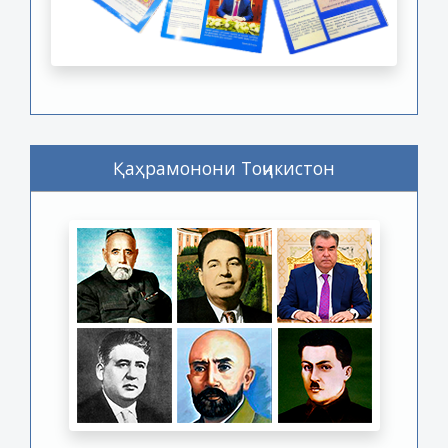
Қаҳрамонони Тоҷикистон