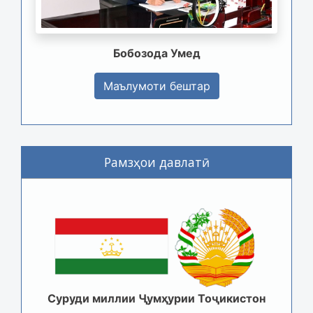
Бобозода Умед
Маълумоти бештар
Рамзҳои давлатӣ
Суруди миллии Ҷумҳурии Тоҷикистон