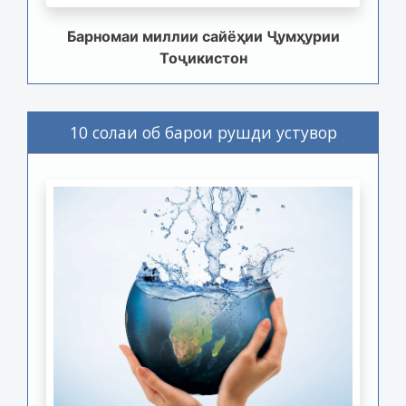
Барномаи миллии сайёҳии Ҷумҳурии
Тоҷикистон
10 солаи об барои рушди устувор