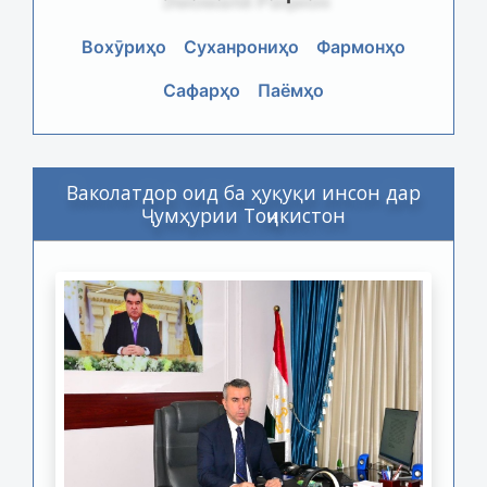
Вохӯриҳо
Суханрониҳо
Фармонҳо
Сафарҳо
Паёмҳо
Ваколатдор оид ба ҳуқуқи инсон дар
Ҷумҳурии Тоҷикистон