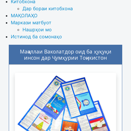
Китобхона
Дар бораи китобхона 
МАҚОЛАҲО
Маркази матбуот
Нашрҳои мо
Истинод ба сомонаҳо
Маҷаллаи Ваколатдор оид ба ҳуқуқи
инсон дар Ҷумҳурии Тоҷикистон