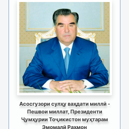
Асосгузори сулҳу ваҳдати миллӣ -
Пешвои миллат, Президенти
Ҷумҳурии Тоҷикистон муҳтарам
Эмомалӣ Раҳмон