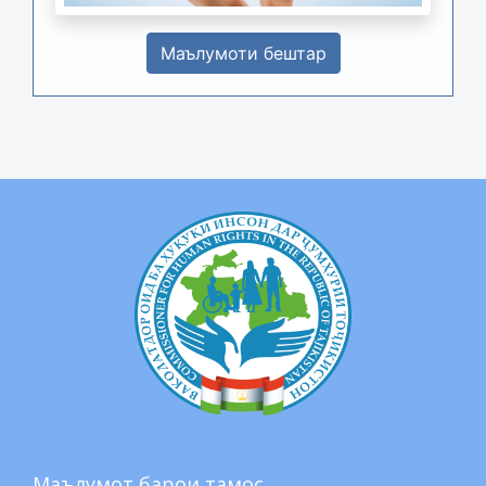
Маълумоти бештар
Маълумот барои тамос