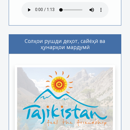
Солҳои рушди деҳот, сайёҳӣ ва
ҳунарҳои мардумӣ