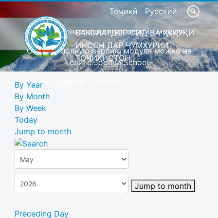
Тоҷикӣ
Русский
Это демонстрационная версия модуля
ВАКОЛАТДОР ОИД БА ҲУҚУҚИ
ИНСОН ДАР ҶУМҲУРИИ
Скачать полную версию модуля можно на
ТОҶИКИСТОН
сайте Joomla School
Барои шахсони сустбин
By Year
By Month
By Week
Today
Jump to month
Jump to month
Preceding Day