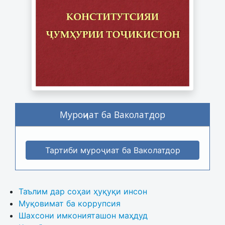
Муроҷиат ба Ваколатдор
Тартиби муроҷиат ба Ваколатдор
Таълим дар соҳаи ҳуқуқи инсон
Муқовимат ба коррупсия
Шахсони имконияташон маҳдуд