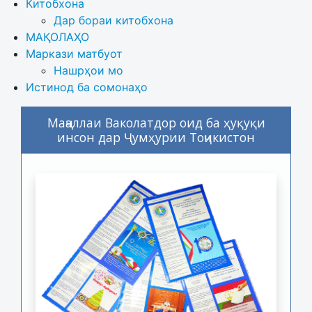
Китобхона
Дар бораи китобхона 
МАҚОЛАҲО
Маркази матбуот
Нашрҳои мо
Истинод ба сомонаҳо
Маҷаллаи Ваколатдор оид ба ҳуқуқи
инсон дар Ҷумҳурии Тоҷикистон