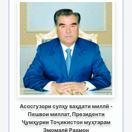
Асосгузори сулҳу ваҳдати миллӣ -
Пешвои миллат, Президенти
Ҷумҳурии Тоҷикистон муҳтарам
Эмомалӣ Раҳмон