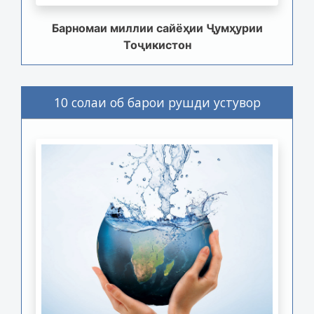
Барномаи миллии сайёҳии Ҷумҳурии
Тоҷикистон
10 солаи об барои рушди устувор