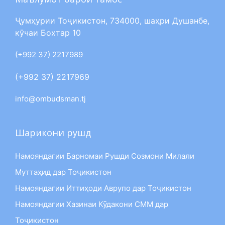
Ҷумҳурии Тоҷикистон, 734000, шаҳри Душанбе,
кӯчаи Бохтар 10
(+992 37) 2217989
(+992 37) 2217969
info@ombudsman.tj
Шарикони рушд
Намояндагии Барномаи Рушди Созмони Милали
Муттаҳид дар Тоҷикистон
Намояндагии Иттиҳоди Аврупо дар Тоҷикистон
Намояндагии Хазинаи Кӯдакони СММ дар
Тоҷикистон