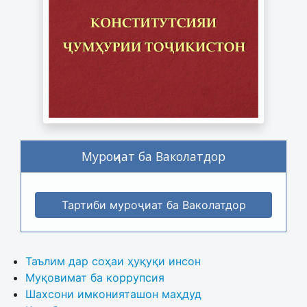
Муроҷиат ба Ваколатдор
Тартиби муроҷиат ба Ваколатдор
Таълим дар соҳаи ҳуқуқи инсон
Муқовимат ба коррупсия
Шахсони имконияташон маҳдуд