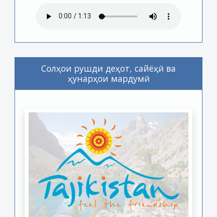
Солҳои рушди деҳот, сайёҳӣ ва
ҳунарҳои мардумӣ