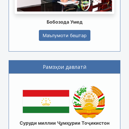
Бобозода Умед
Маълумоти бештар
Рамзҳои давлатӣ
Суруди миллии Ҷумҳурии Тоҷикистон