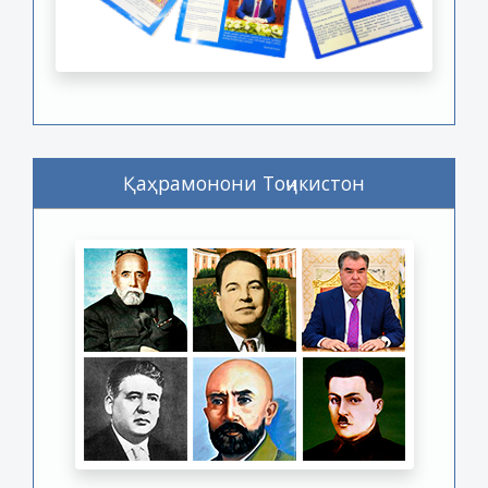
Қаҳрамонони Тоҷикистон