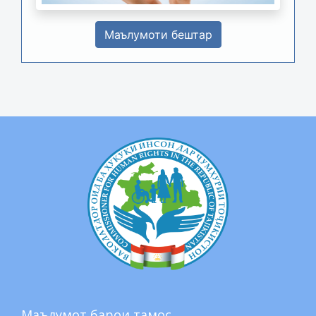
Маълумоти бештар
Маълумот барои тамос