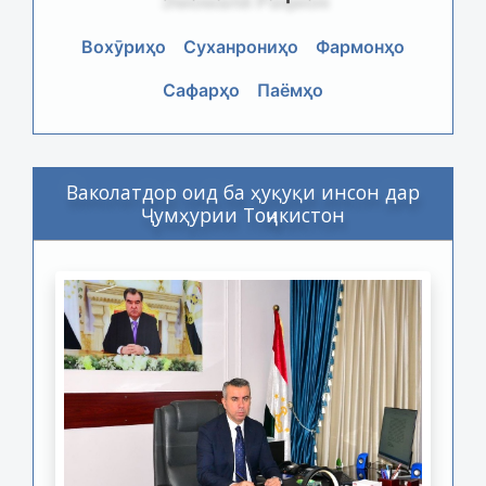
Вохӯриҳо
Суханрониҳо
Фармонҳо
Сафарҳо
Паёмҳо
Ваколатдор оид ба ҳуқуқи инсон дар
Ҷумҳурии Тоҷикистон