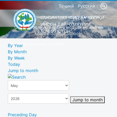
Тоҷикӣ
Русский
Это демонстрационная версия модуля
ВАКОЛАТДОР ОИД БА ҲУҚУҚИ
ИНСОН ДАР ҶУМҲУРИИ
Скачать полную версию модуля можно на
ТОҶИКИСТОН
сайте Joomla School
Барои шахсони сустбин
By Year
By Month
By Week
Today
Jump to month
Jump to month
Preceding Day