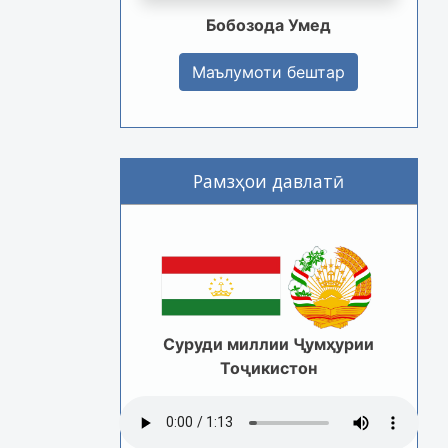
Бобозода Умед
Маълумоти бештар
Рамзҳои давлатӣ
Суруди миллии Ҷумҳурии
Тоҷикистон