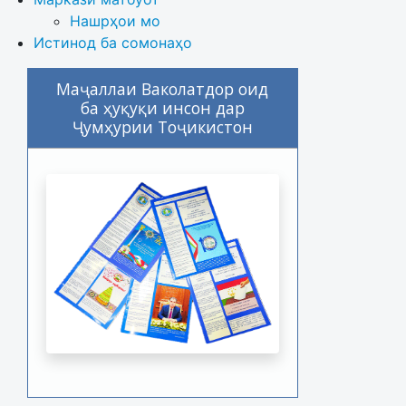
Нашрҳои мо
Истинод ба сомонаҳо
Маҷаллаи Ваколатдор оид
ба ҳуқуқи инсон дар
Ҷумҳурии Тоҷикистон