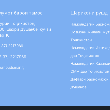
лумот барои тамос
Шарикони рушд
урии Тоҷикистон,
Намояндагии Барном
00, шаҳри Душанбе, кӯчаи
Созмони Милали Мут
ар 10
Тоҷикистон
 37) 2217989
Намояндагии Иттиҳо
дар Тоҷикистон
2 37) 2217969
Намояндагии Хазинаи
ombudsman.tj
СММ дар Тоҷикистон
Дафтари барномаҳои
Душанбе