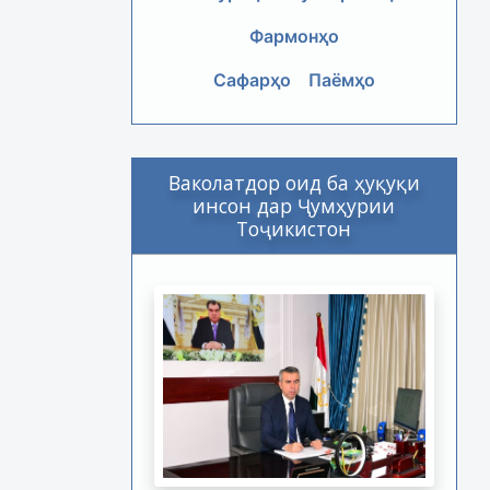
Фармонҳо
Сафарҳо
Паёмҳо
Ваколатдор оид ба ҳуқуқи
инсон дар Ҷумҳурии
Тоҷикистон