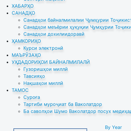
ХАБАРҲО
САНАДҲО
Санадҳои байналмилалии Ҷумҳурии Тоҷикист
Санадҳои меъёрии ҳуқуқии Ҷумҳурии Тоҷики
Санадҳои дохилиидоравӣ
ҲАМКОРИҲО
Курси электронӣ
МАЪРӮЗАҲО
УҲДАДОРИҲОИ БАЙНАЛМИЛАЛӢ
Гузоришҳои миллӣ
Тавсияҳо
Нақшаҳои миллӣ
ТАМОС
Суроға
Тартиби муроҷиат ба Ваколатдор
Ба саволҳои Шумо Ваколатдор посух медиҳа
By Year