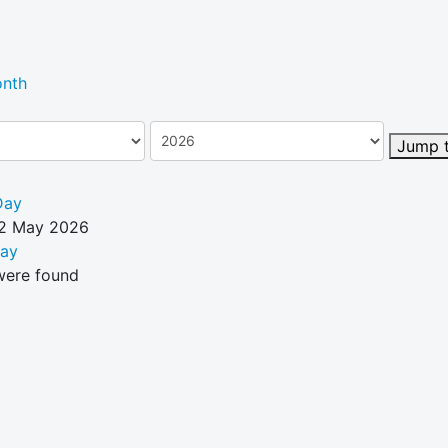
nth
Jump 
Day
02 May 2026
Day
were found