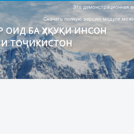
Это демонстрационная в
Скачать полную версию модуля можно
 ОИД БА ҲУҚУҚИ ИНСОН
Барои шахсони сустбин
ИИ ТОҶИКИСТОН