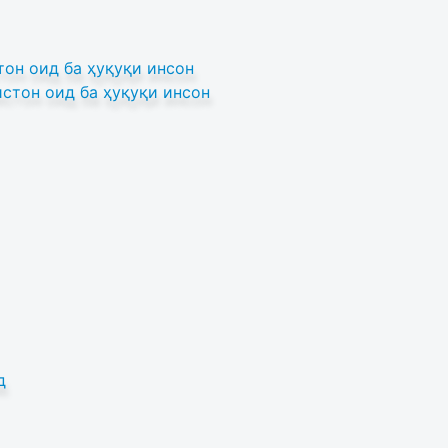
он оид ба ҳуқуқи инсон
стон оид ба ҳуқуқи инсон
д