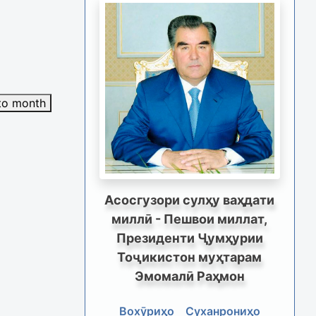
to month
Асосгузори сулҳу ваҳдати
миллӣ - Пешвои миллат,
Президенти Ҷумҳурии
Тоҷикистон муҳтарам
Эмомалӣ Раҳмон
Вохӯриҳо
Суханрониҳо