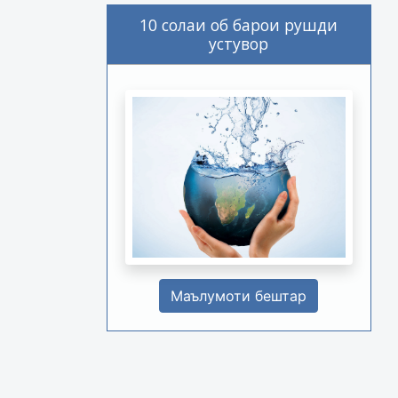
10 солаи об барои рушди
устувор
Маълумоти бештар