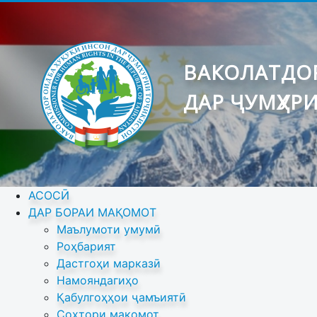
ВАКОЛАТДОР
ДАР ҶУМҲУР
АСОСӢ
ДАР БОРАИ МАҚОМОТ
Маълумоти умумӣ
Роҳбарият
Дастгоҳи марказӣ
Намояндагиҳо
Қабулгоҳҳои ҷамъиятӣ
Сохтори мақомот