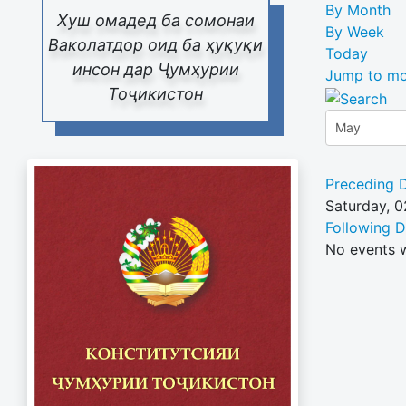
By Month
Хуш омадед ба сомонаи
By Week
Ваколатдор оид ба ҳуқуқи
Today
инсон дар Ҷумҳурии
Jump to mo
Тоҷикистон
Preceding 
Saturday, 
Following 
No events 