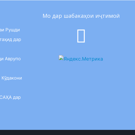
Мо дар шабакаҳои иҷтимоӣ
аи Рушди
таҳид дар
ди Аврупо
 Кӯдакони
 САҲА дар