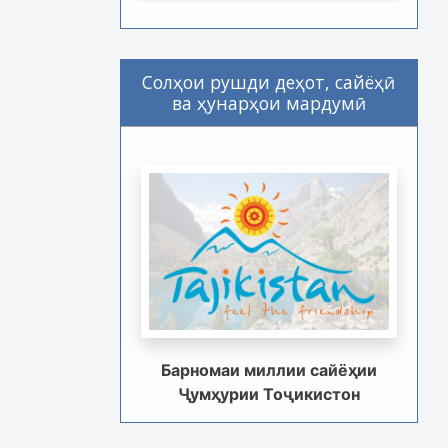
Солҳои рушди деҳот, сайёҳӣ
ва ҳунарҳои мардумӣ
Барномаи миллии сайёҳии
Ҷумҳурии Тоҷикистон