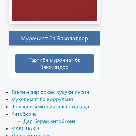
Муроҷиат ба Ваколатдор
Тартиби муроҷиат ба
Ваколатдор
Таълим дар соҳаи ҳуқуқи инсон
Муқовимат ба коррупсия
Шахсони имконияташон маҳдуд
Китобхона
Дар бораи китобхона 
МАҚОЛАҲО
Маркази матбуот