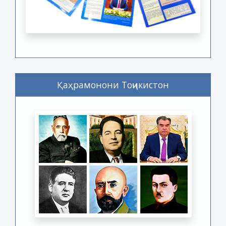
Қаҳрамонони Тоҷикистон