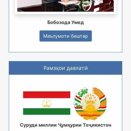
Бобозода Умед
Маълумоти бештар
Рамзҳои давлатӣ
Суруди миллии Ҷумҳурии Тоҷикистон