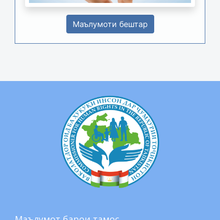
Маълумоти бештар
Маълумот барои тамос