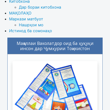
Китобхона
Дар бораи китобхона 
МАҚОЛАҲО
Маркази матбуот
Нашрҳои мо
Истинод ба сомонаҳо
Маҷаллаи Ваколатдор оид ба ҳуқуқи
инсон дар Ҷумҳурии Тоҷикистон