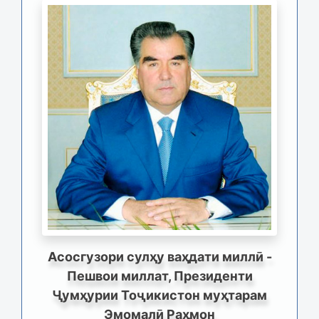
Асосгузори сулҳу ваҳдати миллӣ -
Пешвои миллат, Президенти
Ҷумҳурии Тоҷикистон муҳтарам
Эмомалӣ Раҳмон