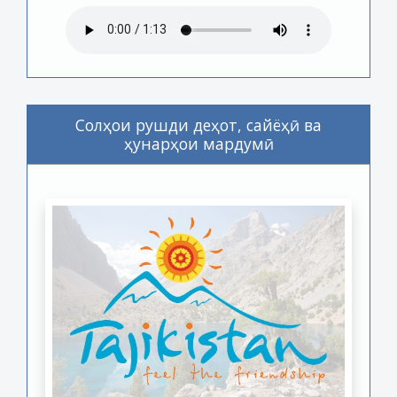
Солҳои рушди деҳот, сайёҳӣ ва
ҳунарҳои мардумӣ