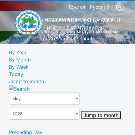
Тоҷикӣ
Русский
Это демонстрационная версия модуля
ВАКОЛАТДОР ОИД БА ҲУҚУҚИ
ИНСОН ДАР ҶУМҲУРИИ
Скачать полную версию модуля можно на
ТОҶИКИСТОН
сайте Joomla School
Барои шахсони сустбин
By Year
By Month
By Week
Today
Jump to month
Jump to month
Preceding Day