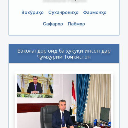
Вохӯриҳо
Суханрониҳо
Фармонҳо
Сафарҳо
Паёмҳо
Ваколатдор оид ба ҳуқуқи инсон дар
Ҷумҳурии Тоҷикистон