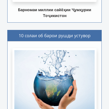
Барномаи миллии сайёҳии Ҷумҳурии
Тоҷикистон
10 солаи об барои рушди устувор