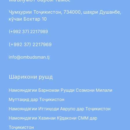
Ҷумҳурии Тоҷикистон, 734000, шаҳри Душанбе,
кӯчаи Бохтар 10
(+992 37) 2217989
(+992 37) 2217969
info@ombudsman.tj
Шарикони рушд
Намояндагии Барномаи Рушди Созмони Милали
Муттаҳид дар Тоҷикистон
Намояндагии Иттиҳоди Аврупо дар Тоҷикистон
Намояндагии Хазинаи Кӯдакони СММ дар
Тоҷикистон