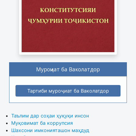
Муроҷиат ба Ваколатдор
Тартиби муроҷиат ба Ваколатдор
Таълим дар соҳаи ҳуқуқи инсон
Муқовимат ба коррупсия
Шахсони имконияташон маҳдуд