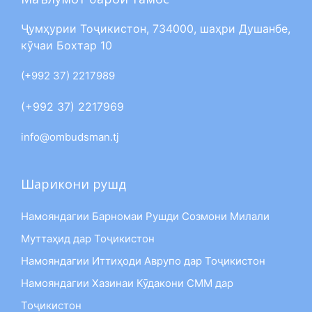
Ҷумҳурии Тоҷикистон, 734000, шаҳри Душанбе,
кӯчаи Бохтар 10
(+992 37) 2217989
(+992 37) 2217969
info@ombudsman.tj
Шарикони рушд
Намояндагии Барномаи Рушди Созмони Милали
Муттаҳид дар Тоҷикистон
Намояндагии Иттиҳоди Аврупо дар Тоҷикистон
Намояндагии Хазинаи Кӯдакони СММ дар
Тоҷикистон