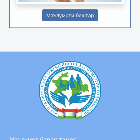
Маълумоти бештар
Маълумот барои тамос