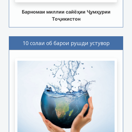
Барномаи миллии сайёҳии Ҷумҳурии
Тоҷикистон
10 солаи об барои рушди устувор