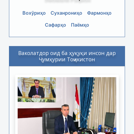
Вохӯриҳо
Суханрониҳо
Фармонҳо
Сафарҳо
Паёмҳо
Ваколатдор оид ба ҳуқуқи инсон дар
Ҷумҳурии Тоҷикистон