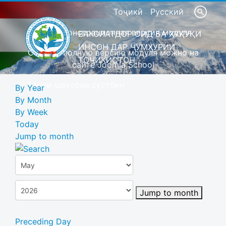
Тоҷикӣ
Русский
Это демонстрационная версия модуля
ВАКОЛАТДОР ОИД БА ҲУҚУҚИ
ИНСОН ДАР ҶУМҲУРИИ
Скачать полную версию модуля можно на
ТОҶИКИСТОН
сайте Joomla School
Барои шахсони сустбин
By Year
By Month
By Week
Today
Jump to month
Jump to month
Preceding Day