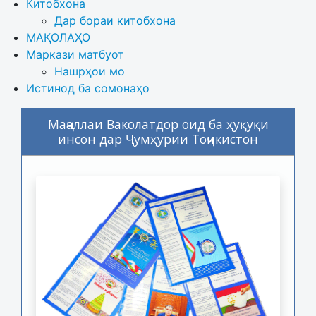
Китобхона
Дар бораи китобхона 
МАҚОЛАҲО
Маркази матбуот
Нашрҳои мо
Истинод ба сомонаҳо
Маҷаллаи Ваколатдор оид ба ҳуқуқи
инсон дар Ҷумҳурии Тоҷикистон