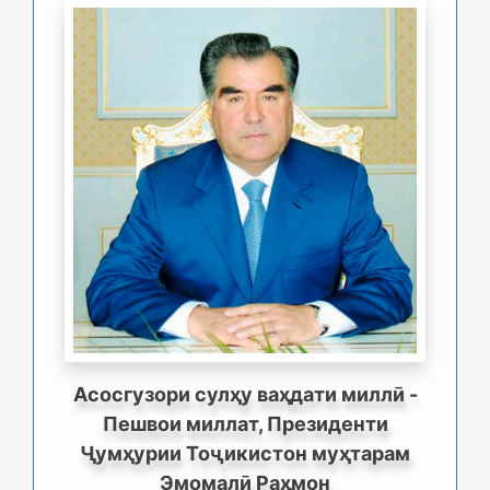
Асосгузори сулҳу ваҳдати миллӣ -
Пешвои миллат, Президенти
Ҷумҳурии Тоҷикистон муҳтарам
Эмомалӣ Раҳмон