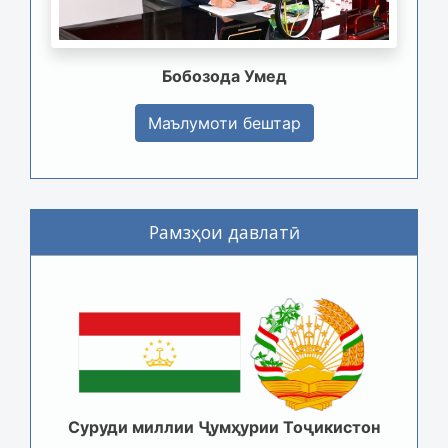
Бобозода Умед
Маълумоти бештар
Рамзҳои давлатӣ
Суруди миллии Ҷумҳурии Тоҷикистон