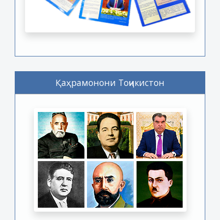
Қаҳрамонони Тоҷикистон