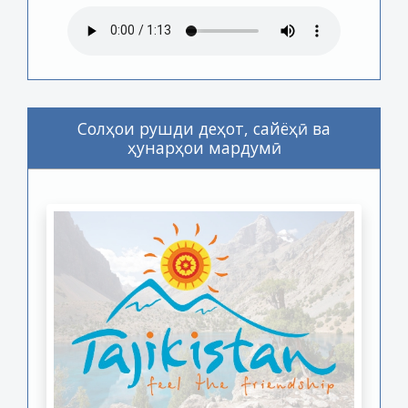
Солҳои рушди деҳот, сайёҳӣ ва
ҳунарҳои мардумӣ