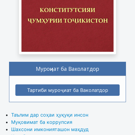
Муроҷиат ба Ваколатдор
Тартиби муроҷиат ба Ваколатдор
Таълим дар соҳаи ҳуқуқи инсон
Муқовимат ба коррупсия
Шахсони имконияташон маҳдуд