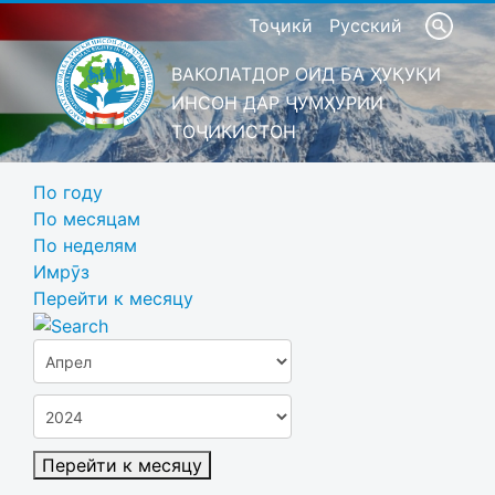
Тоҷикӣ
Русский
ВАКОЛАТДОР ОИД БА ҲУҚУҚИ
ИНСОН ДАР ҶУМҲУРИИ
ТОҶИКИСТОН
По году
По месяцам
По неделям
Имрӯз
Перейти к месяцу
Перейти к месяцу