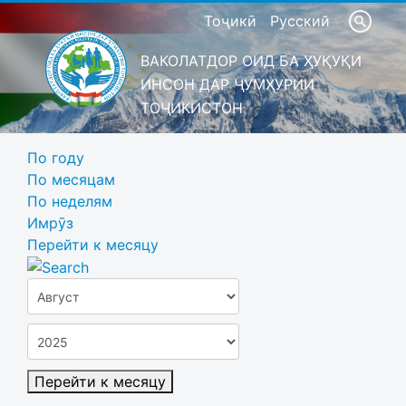
Тоҷикӣ
Русский
ВАКОЛАТДОР ОИД БА ҲУҚУҚИ
ИНСОН ДАР ҶУМҲУРИИ
ТОҶИКИСТОН
По году
По месяцам
По неделям
Имрӯз
Перейти к месяцу
Перейти к месяцу