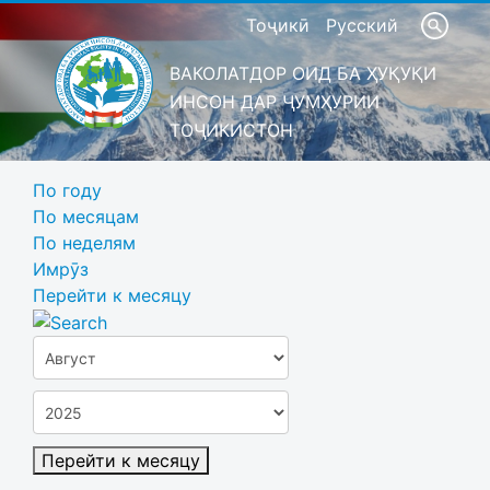
Тоҷикӣ
Русский
ВАКОЛАТДОР ОИД БА ҲУҚУҚИ
ИНСОН ДАР ҶУМҲУРИИ
ТОҶИКИСТОН
По году
По месяцам
По неделям
Имрӯз
Перейти к месяцу
Перейти к месяцу