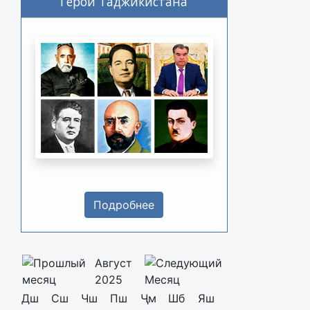
Герои Таджикистана
Подробнее
Август
2025
Дш
Сш
Чш
Пш
Ҷм
Шб
Яш