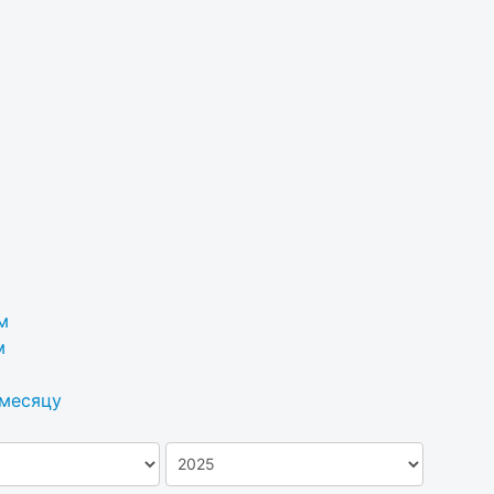
м
м
 месяцу