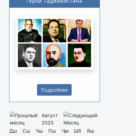
Герои Таджикистана
Подробнее
Август
2025
Дш
Сш
Чш
Пш
Ҷм
Шб
Яш