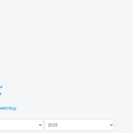
м
м
 месяцу