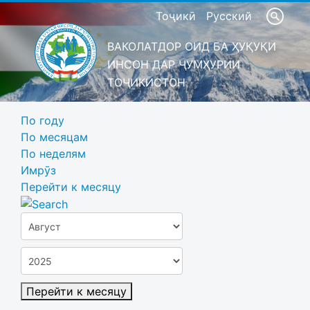
Тоҷикӣ
Русский
ВАКОЛАТДОР ОИД БА ҲУҚУҚИ
ИНСОН ДАР ҶУМҲУРИИ
ТОҶИКИСТОН
По году
По месяцам
По неделям
Имрӯз
Перейти к месяцу
Перейти к месяцу