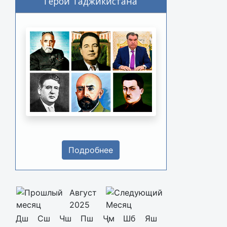
Герои Таджикистана
Подробнее
Август
2025
Дш
Сш
Чш
Пш
Ҷм
Шб
Яш