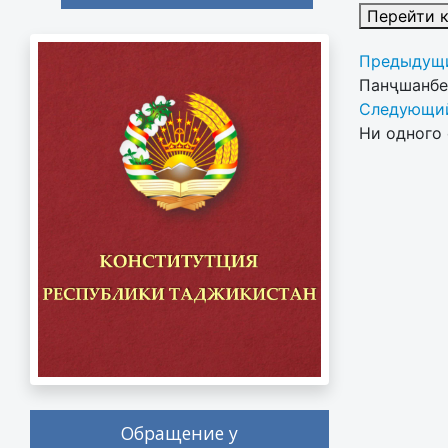
Перейти 
Предыдущи
Панҷшанбе,
Следующий
Ни одного 
Обращение у