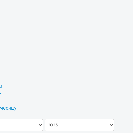
м
м
 месяцу