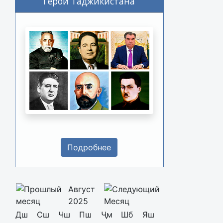
Герои Таджикистана
Подробнее
Август
2025
Дш
Сш
Чш
Пш
Ҷм
Шб
Яш