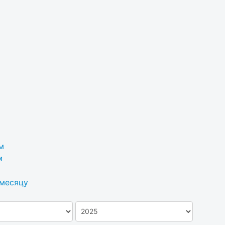
м
м
 месяцу