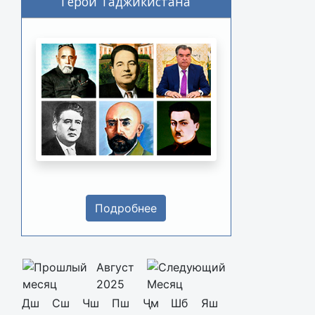
Герои Таджикистана
Подробнее
Август
2025
Дш
Сш
Чш
Пш
Ҷм
Шб
Яш