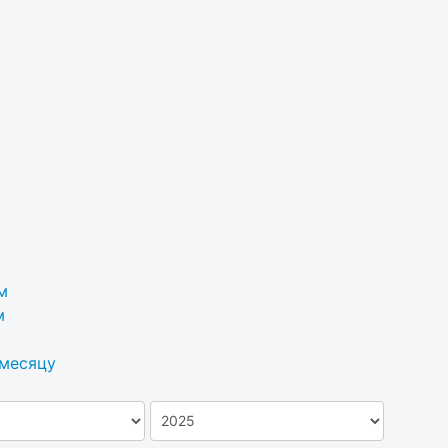
м
м
 месяцу