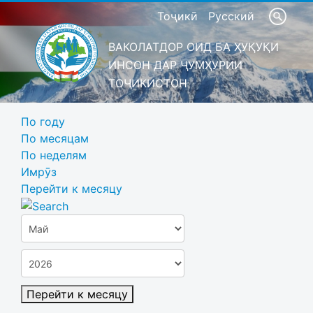
Тоҷикӣ
Русский
ВАКОЛАТДОР ОИД БА ҲУҚУҚИ
ИНСОН ДАР ҶУМҲУРИИ
ТОҶИКИСТОН
По году
По месяцам
По неделям
Имрӯз
Перейти к месяцу
Перейти к месяцу