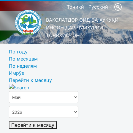
Тоҷикӣ
Русский
ВАКОЛАТДОР ОИД БА ҲУҚУҚИ
ИНСОН ДАР ҶУМҲУРИИ
ТОҶИКИСТОН
По году
По месяцам
По неделям
Имрӯз
Перейти к месяцу
Перейти к месяцу