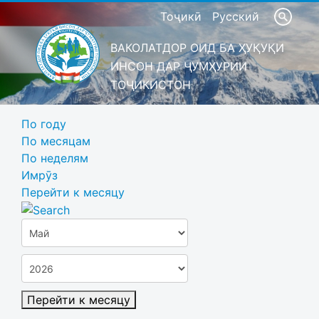
Тоҷикӣ
Русский
ВАКОЛАТДОР ОИД БА ҲУҚУҚИ
ИНСОН ДАР ҶУМҲУРИИ
ТОҶИКИСТОН
По году
По месяцам
По неделям
Имрӯз
Перейти к месяцу
Перейти к месяцу