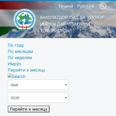
Тоҷикӣ
Русский
ВАКОЛАТДОР ОИД БА ҲУҚУҚИ
ИНСОН ДАР ҶУМҲУРИИ
ТОҶИКИСТОН
По году
По месяцам
По неделям
Имрӯз
Перейти к месяцу
Перейти к месяцу