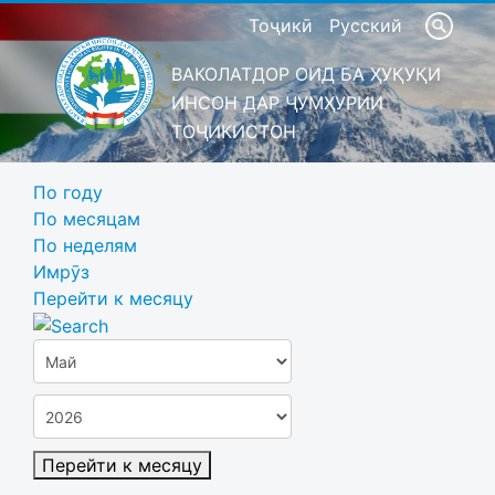
Тоҷикӣ
Русский
ВАКОЛАТДОР ОИД БА ҲУҚУҚИ
ИНСОН ДАР ҶУМҲУРИИ
ТОҶИКИСТОН
По году
По месяцам
По неделям
Имрӯз
Перейти к месяцу
Перейти к месяцу