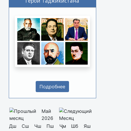
Герои Таджикистана
Подробнее
Май
2026
Дш
Сш
Чш
Пш
Ҷм
Шб
Яш