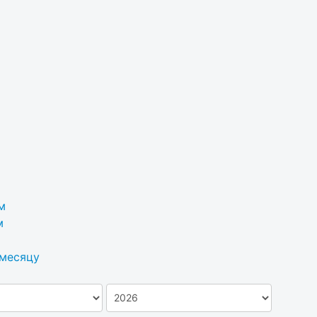
м
м
 месяцу