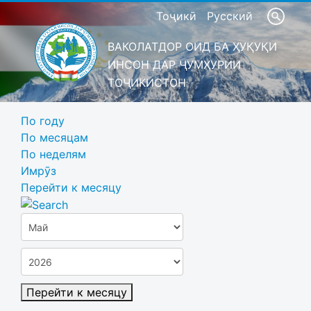
Тоҷикӣ
Русский
ВАКОЛАТДОР ОИД БА ҲУҚУҚИ
ИНСОН ДАР ҶУМҲУРИИ
ТОҶИКИСТОН
По году
По месяцам
По неделям
Имрӯз
Перейти к месяцу
Перейти к месяцу